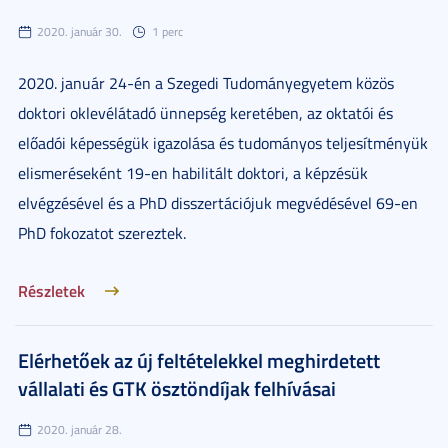
2020. január 30.
1 perc
2020. január 24-én a Szegedi Tudományegyetem közös
doktori oklevélátadó ünnepség keretében, az oktatói és
előadói képességük igazolása és tudományos teljesítményük
elismeréseként 19-en habilitált doktori, a képzésük
elvégzésével és a PhD disszertációjuk megvédésével 69-en
PhD fokozatot szereztek.
Részletek
Elérhetőek az új feltételekkel meghirdetett
vállalati és GTK ösztöndíjak felhívásai
2020. január 28.