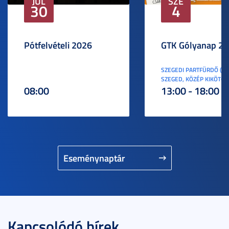
JÚL
SZE
30
4
Pótfelvételi 2026
GTK Gólyanap 2
SZEGEDI PARTFÜRDŐ (6
SZEGED, KÖZÉP KIKÖTŐ S
08:00
13:00 - 18:00
Eseménynaptár
Kapcsolódó hírek