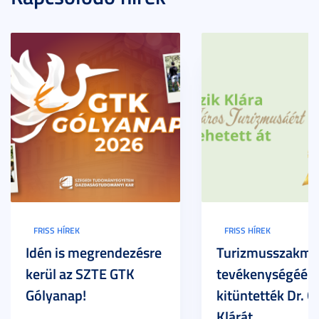
FRISS HÍREK
FRISS HÍREK
Idén is megrendezésre
Turizmusszakma
kerül az SZTE GTK
tevékenységéért
Gólyanap!
kitüntették Dr. G
Klárát