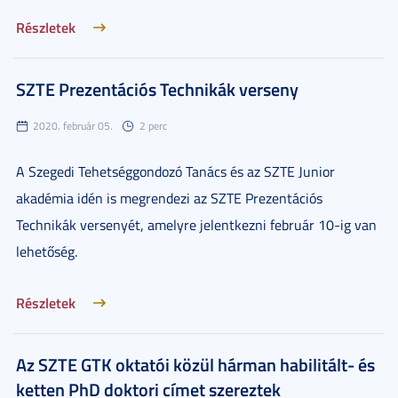
Részletek
SZTE Prezentációs Technikák verseny
2020. február 05.
2 perc
A Szegedi Tehetséggondozó Tanács és az SZTE Junior
akadémia idén is megrendezi az SZTE Prezentációs
Technikák versenyét, amelyre jelentkezni február 10-ig van
lehetőség.
Részletek
Az SZTE GTK oktatói közül hárman habilitált- és
ketten PhD doktori címet szereztek