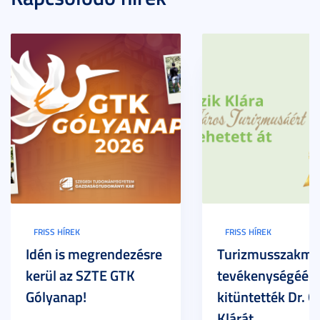
FRISS HÍREK
FRISS HÍREK
Idén is megrendezésre
Turizmusszakma
kerül az SZTE GTK
tevékenységéért
Gólyanap!
kitüntették Dr. G
Klárát