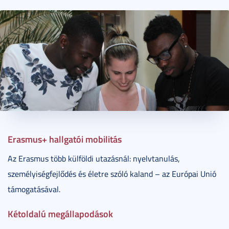
2015. március 09.
1 perc
Erasmus+ hallgatói mobilitás
Az Erasmus több külföldi utazásnál: nyelvtanulás,
személyiségfejlődés és életre szóló kaland – az Európai Unió
támogatásával.
Kétoldalú megállapodások