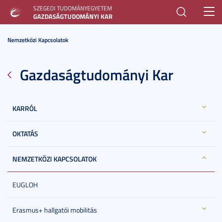
SZEGEDI TUDOMÁNYEGYETEM
Toggl
GAZDASÁGTUDOMÁNYI KAR
navig
Nemzetközi Kapcsolatok
Gazdaságtudományi Kar
KARRÓL
OKTATÁS
NEMZETKÖZI KAPCSOLATOK
EUGLOH
Erasmus+ hallgatói mobilitás