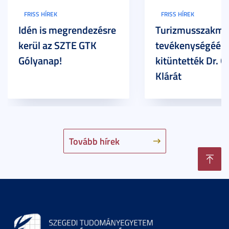
FRISS HÍREK
FRISS HÍREK
Idén is megrendezésre
Turizmusszakma
kerül az SZTE GTK
tevékenységéért
Gólyanap!
kitüntették Dr. G
Klárát
Tovább hírek