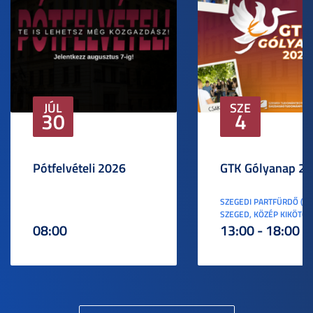
JÚL
SZE
30
4
Pótfelvételi 2026
GTK Gólyanap 2
SZEGEDI PARTFÜRDŐ (6
SZEGED, KÖZÉP KIKÖTŐ S
08:00
13:00 - 18:00