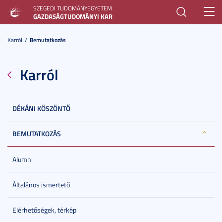
SZEGEDI TUDOMÁNYEGYETEM
Toggl
GAZDASÁGTUDOMÁNYI KAR
navig
Karról
Bemutatkozás
Karról
DÉKÁNI KÖSZÖNTŐ
BEMUTATKOZÁS
Alumni
Általános ismertető
Elérhetőségek, térkép