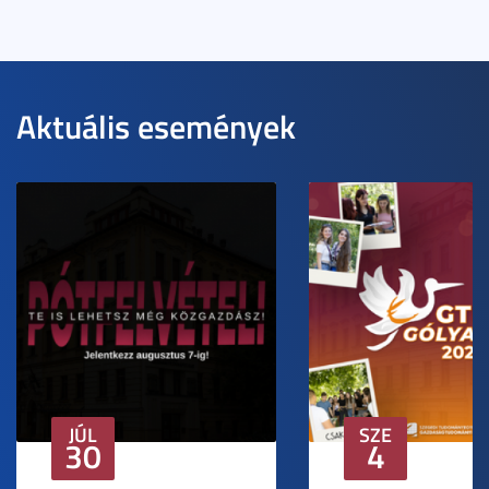
Aktuális események
JÚL
SZE
30
4