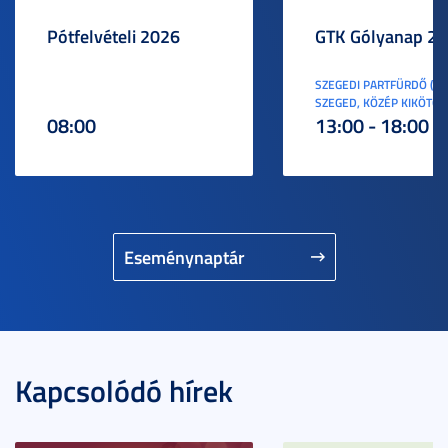
Pótfelvételi 2026
GTK Gólyanap 2
SZEGEDI PARTFÜRDŐ (6
SZEGED, KÖZÉP KIKÖTŐ S
08:00
13:00 - 18:00
Eseménynaptár
Kapcsolódó hírek