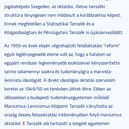
jogászképzés Szegeden, az oktatási, illetve tanszéki
struktúra lényegesen nem módosult a korábbiakhoz képest.
Ennek megfelelően a Statisztikai Tanszék és a
Közgazdaságtani és Pénzügytani Tanszék is újjászerveződött.
Az 1950-es évek elején végrehajtott felsőoktatási "reform"
egyik leglényegesebb eleme volt az, hogy a hatalom az
egypárt rendszer legkeményebb eszközeivel kényszerítette
szinte valamennyi szakra és tudományágra a marxista-
leninista ideológiát. A direkt ideológiai oktatás szervezeti
keretei az 1949/50-es tanévben jöttek létre. Ebben az
időszakban a budapesti tudományegyetemen működő
Marxizmus-Leninizmus Központi Tanszék irányította az
ország összes felsooktatási intézményében folyó marxizmus
oktatást. E Tanszék alá tartozott a szegedi egyetemen