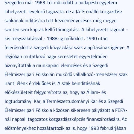
Szegeden már 1963-tól működött a budapesti egyetem
kihelyezett levelező tagozata, de a JATE önálló közgazdász
szakának indítására tett kezdeményezések még megyei
szinten sem kaptak kellő támogatást. A kihelyezett tagozat -
kis megszakítással - 1988-ig működött. 1990 után
felerősödött a szegedi közgazdász szak alapításának igénye. A
régióban mutatkozó nagy keresletet egyértelműen
bizonyították a munkapiaci elemzések és a Szegedi
Élelmiszeripari Foiskolán muködő vállalkozó-menedzser szak
iránti élénk érdeklődés is. A szak beindításának
előkészületeit felgyorsította az, hogy az Állam- és
Jogtudományi Kar, a Természettudományi Kar és a Szegedi
Élelmiszeripari Főiskola közösen sikeresen pályázott a FEFA-
nál nappali tagozatos közgazdászképzés finanszírozására. Az
előzményekhez hozzátartozik az is, hogy 1993 februárjában