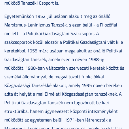
működő Tanszéki Csoport is.
Egyetemünkön 1952. júliusában alakult meg az önálló
Marxizmus-Leninizmus Tanszék, s ezen belül - a Filozófiai
mellett - a Politikai Gazdaságtani Szakcsoport. A
szakcsoportok közül eloször a Politikai Gazdaságtani vált ki e
keretekbol. 1955 márciusában megalakult az önálló Politikai
Gazdaságtan Tanszék, amely ezen a néven 1988-ig
működött. 1988-ban változatlan szervezeti keretek között és
személyi állománnyal, de megváltozott funkciókkal
Közgazdasági Tanszékké alakult, amely 1995 novemberében
adta át helyét a mai Elméleti Közgazdaságtan tanszéknek. A
Politikai Gazdaságtan Tanszék nem tagozódott be kari
struktúrába, hanem úgynevezett központi intézményként
működött az egyetemen belül. 1971-ben létrehozták a
Marxizmus-Leninizmus Tanszékcsoportot, amely az oktatási