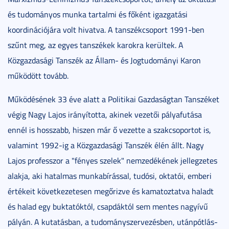
és tudományos munka tartalmi és főként igazgatási
koordinációjára volt hivatva. A tanszékcsoport 1991-ben
szűnt meg, az egyes tanszékek karokra kerültek. A
Közgazdasági Tanszék az Állam- és Jogtudományi Karon
működött tovább.
Működésének 33 éve alatt a Politikai Gazdaságtan Tanszéket
végig Nagy Lajos irányította, akinek vezetői pályafutása
ennél is hosszabb, hiszen már ő vezette a szakcsoportot is,
valamint 1992-ig a Közgazdasági Tanszék élén állt. Nagy
Lajos professzor a "fényes szelek" nemzedékének jellegzetes
alakja, aki hatalmas munkabírással, tudósi, oktatói, emberi
értékeit következetesen megőrizve és kamatoztatva haladt
és halad egy buktatóktól, csapdáktól sem mentes nagyívű
pályán. A kutatásban, a tudományszervezésben, utánpótlás-