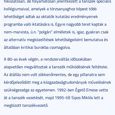
fokozatosan, de folyamatosan jelentkezett a tanszék speciális
kollégiumaival, amelyek a törzsanyaghoz képest több
lehetőséget adtak az oktatók kutatási eredményeinek
programba való iktatására is. Egyre nagyobb teret kaptak a
nem-marxista, ú.n. "polgári" elméletek is, igaz, gyakran csak
az alternatív megközelítések lehetőségeiként bemutatva és
általában kritikai burokba csomagolva.
A 80-as évek végén, a rendszerváltás időszakában
alapvetően megváltoztak a tanszék működésének feltételei.
Az átállás nem volt zökkenőmentes, de egy pillanatra sem
kérdőjeleződött meg a közgazdaságtudományok művelésének
szükségessége az egyetemen. 1992-ben Égető Emese vette
át a tanszék vezetését, majd 1995-től Sipos Miklós lett a
megbízott tanszékvezető.