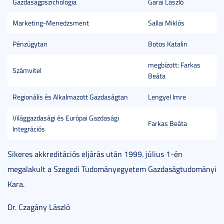
Gazdaságpszichológia
Garai László
Marketing-Menedzsment
Sallai Miklós
Pénzügytan
Botos Katalin
megbízott: Farkas
Számvitel
Beáta
Regionális és Alkalmazott Gazdaságtan
Lengyel Imre
Világgazdasági és Európai Gazdasági
Farkas Beáta
Integrációs
Sikeres akkreditációs eljárás után 1999. július 1-én
megalakult a Szegedi Tudományegyetem Gazdaságtudományi
Kara.
Dr. Czagány László