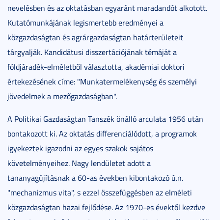
nevelésben és az oktatásban egyaránt maradandót alkotott.
Kutatómunkájának legismertebb eredményei a
közgazdaságtan és agrárgazdaságtan határterületeit
tárgyalják. Kandidátusi disszertációjának témáját a
földjáradék-elméletből választotta, akadémiai doktori
értekezésének címe: "Munkatermelékenység és személyi
jövedelmek a mezőgazdaságban".
A Politikai Gazdaságtan Tanszék önálló arculata 1956 után
bontakozott ki. Az oktatás differenciálódott, a programok
igyekeztek igazodni az egyes szakok sajátos
követelményeihez. Nagy lendületet adott a
tananyagújításnak a 60-as években kibontakozó ú.n.
"mechanizmus vita", s ezzel összefüggésben az elméleti
közgazdaságtan hazai fejlődése. Az 1970-es évektől kezdve