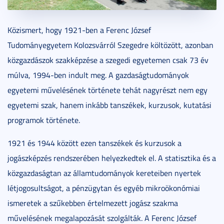
2014. október 29.
5 perc
Közismert, hogy 1921-ben a Ferenc József
Tudományegyetem Kolozsvárról Szegedre költözött, azonban
közgazdászok szakképzése a szegedi egyetemen csak 73 év
múlva, 1994-ben indult meg. A gazdaságtudományok
egyetemi művelésének története tehát nagyrészt nem egy
egyetemi szak, hanem inkább tanszékek, kurzusok, kutatási
programok története.
1921 és 1944 között ezen tanszékek és kurzusok a
jogászképzés rendszerében helyezkedtek el. A statisztika és a
közgazdaságtan az államtudományok kereteiben nyertek
létjogosultságot, a pénzügytan és egyéb mikroökonómiai
ismeretek a szűkebben értelmezett jogász szakma
művelésének megalapozását szolgálták. A Ferenc József