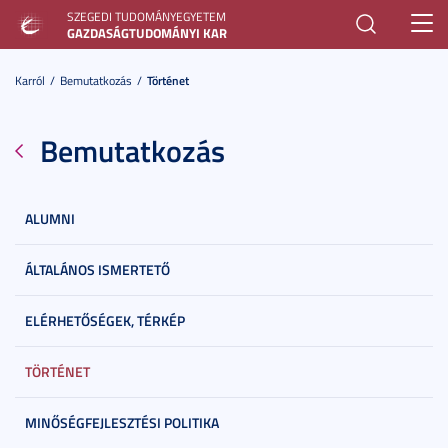
SZEGEDI TUDOMÁNYEGYETEM
Toggl
GAZDASÁGTUDOMÁNYI KAR
navig
Karról
Bemutatkozás
Történet
Bemutatkozás
ALUMNI
ÁLTALÁNOS ISMERTETŐ
ELÉRHETŐSÉGEK, TÉRKÉP
TÖRTÉNET
MINŐSÉGFEJLESZTÉSI POLITIKA