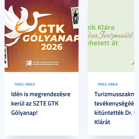
FRISS HÍREK
FRISS HÍREK
Idén is megrendezésre
Turizmusszakma
kerül az SZTE GTK
tevékenységéért
Gólyanap!
kitüntették Dr. G
Klárát