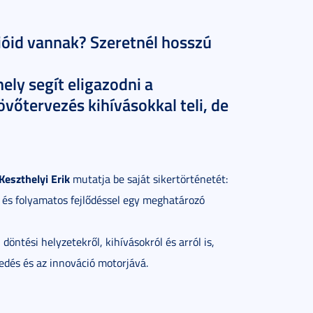
cióid vannak? Szeretnél hosszú
ely segít eligazodni a
jövőtervezés kihívásokkal teli, de
Keszthelyi Erik
mutatja be saját sikertörténetét:
l és folyamatos fejlődéssel egy meghatározó
 döntési helyzetekről, kihívásokról és arról is,
edés és az innováció motorjává.