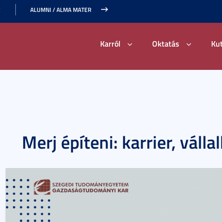
E
ALUMNI / ALMA MATER
Karról
Oktatás
Ku
Merj építeni: karrier, válla