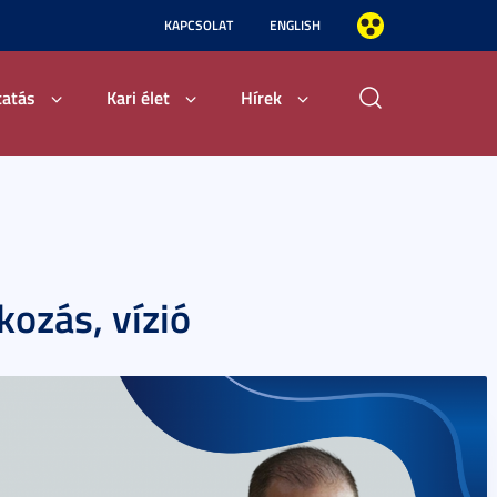
KAPCSOLAT
ENGLISH
tatás
Kari élet
Hírek
lkozás, vízió