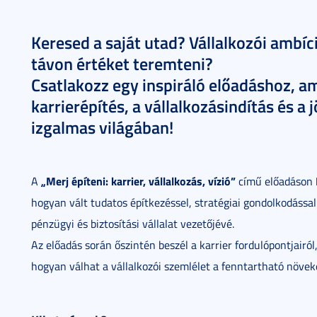
Keresed a saját utad? Vállalkozói ambí
távon értéket teremteni?
Csatlakozz egy inspiráló előadáshoz, am
karrierépítés, a vállalkozásindítás és a 
izgalmas világában!
„Merj építeni: karrier, vállalkozás, vízió”
A
című előadáson
hogyan vált tudatos építkezéssel, stratégiai gondolkodássa
pénzügyi és biztosítási vállalat vezetőjévé.
Az előadás során őszintén beszél a karrier fordulópontjairól,
hogyan válhat a vállalkozói szemlélet a fenntartható növek