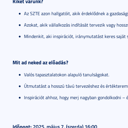
Kiket várunk?
Az SZTE azon hallgatóit, akik érdeklődnek a gazdasági
Azokat, akik vállalkozás indítását tervezik vagy hoss
Mindenkit, aki inspirációt, iránymutatást keres saját
Mit ad neked az előadás?
Valós tapasztalatokon alapuló tanulságokat.
Útmutatást a hosszú távú tervezéshez és értékterem
Inspirációt ahhoz, hogy merj nagyban gondolkodni – é
Időpont:
2025. május 7. (szerda) 16:00