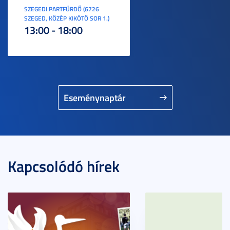
SZEGEDI PARTFÜRDŐ (6726
SZEGED, KÖZÉP KIKÖTŐ SOR 1.)
13:00 - 18:00
Eseménynaptár
Kapcsolódó hírek