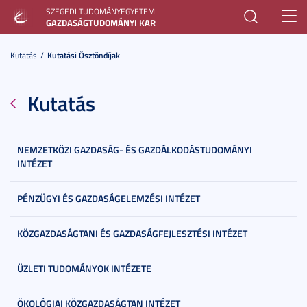
SZEGEDI TUDOMÁNYEGYETEM
Toggl
GAZDASÁGTUDOMÁNYI KAR
navig
Kutatás
Kutatási Ösztöndíjak
Kutatás
NEMZETKÖZI GAZDASÁG- ÉS GAZDÁLKODÁSTUDOMÁNYI
INTÉZET
PÉNZÜGYI ÉS GAZDASÁGELEMZÉSI INTÉZET
KÖZGAZDASÁGTANI ÉS GAZDASÁGFEJLESZTÉSI INTÉZET
ÜZLETI TUDOMÁNYOK INTÉZETE
ÖKOLÓGIAI KÖZGAZDASÁGTAN INTÉZET