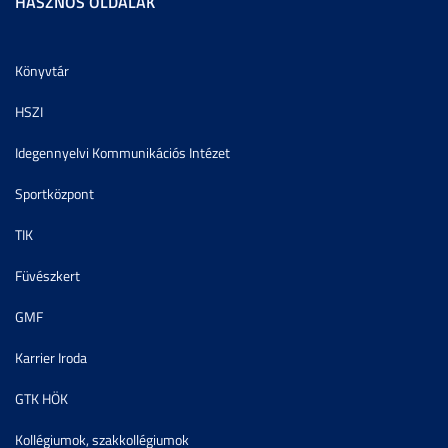
HASZNOS OLDALAK
Könyvtár
HSZI
Idegennyelvi Kommunikációs Intézet
Sportközpont
TIK
Füvészkert
GMF
Karrier Iroda
GTK HÖK
Kollégiumok, szakkollégiumok