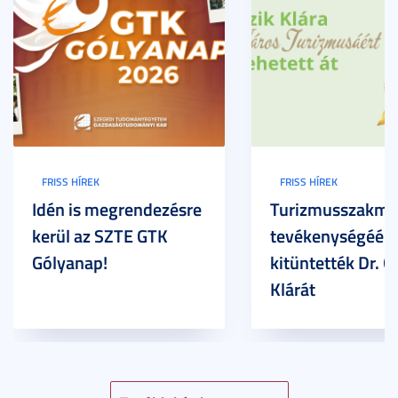
FRISS HÍREK
FRISS HÍREK
Idén is megrendezésre
Turizmusszakma
kerül az SZTE GTK
tevékenységéért
Gólyanap!
kitüntették Dr. G
Klárát