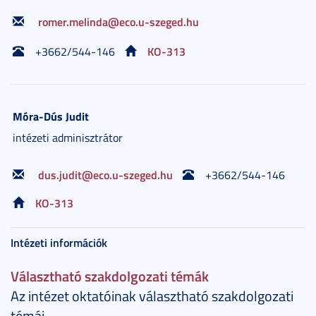
romer.melinda@eco.u-szeged.hu
KO-313
+3662/544-146
Móra-Dús
Judit
intézeti adminisztrátor
dus.judit@eco.u-szeged.hu
+3662/544-146
KO-313
Intézeti információk
Választható szakdolgozati témák
Az intézet oktatóinak választható szakdolgozati
témái