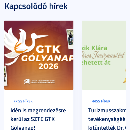
Kapcsolódó hírek
FRISS HÍREK
FRISS HÍREK
Idén is megrendezésre
Turizmusszakma
kerül az SZTE GTK
tevékenységéért
Gólyanap!
kitüntették Dr. G