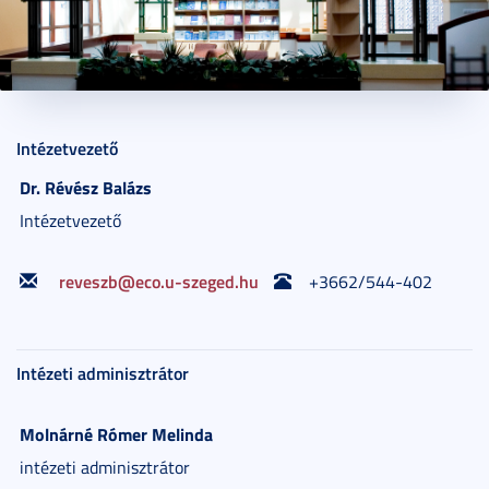
2015. február 24.
1 perc
Intézetvezető
Dr.
Révész
Balázs
Intézetvezető
reveszb@eco.u-szeged.hu
+3662/544-402
Intézeti adminisztrátor
Molnárné Rómer
Melinda
intézeti adminisztrátor