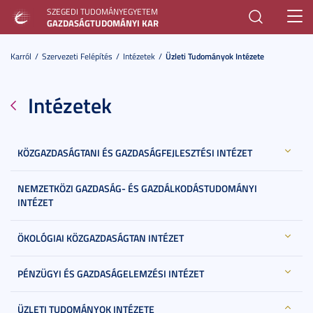
SZEGEDI TUDOMÁNYEGYETEM
Toggl
GAZDASÁGTUDOMÁNYI KAR
navig
Karról
Szervezeti Felépítés
Intézetek
Üzleti Tudományok Intézete
Intézetek
KÖZGAZDASÁGTANI ÉS GAZDASÁGFEJLESZTÉSI INTÉZET
NEMZETKÖZI GAZDASÁG- ÉS GAZDÁLKODÁSTUDOMÁNYI
INTÉZET
ÖKOLÓGIAI KÖZGAZDASÁGTAN INTÉZET
PÉNZÜGYI ÉS GAZDASÁGELEMZÉSI INTÉZET
ÜZLETI TUDOMÁNYOK INTÉZETE