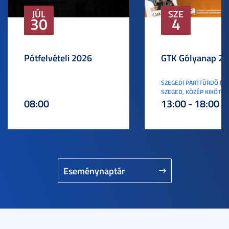
JÚL
SZE
30
4
Pótfelvételi 2026
GTK Gólyanap 2
SZEGEDI PARTFÜRDŐ (6
SZEGED, KÖZÉP KIKÖTŐ S
08:00
13:00 - 18:00
Eseménynaptár