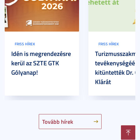
FRISS HÍREK
FRISS HÍREK
Idén is megrendezésre
Turizmusszakma
kerül az SZTE GTK
tevékenységéért
Gólyanap!
kitüntették Dr. G
Klárát
Tovább hírek