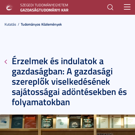
SZEGEDI TUDOMÁNYEGYETEM
Toggl
GAZDASÁGTUDOMÁNYI KAR
navig
Kutatás
Tudományos Közlemények
Érzelmek és indulatok a
gazdaságban: A gazdasági
szereplők viselkedésének
sajátosságai adöntésekben és
folyamatokban