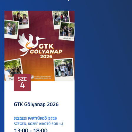
SZE
4
GTK Gólyanap 2026
SZEGEDI PARTFÜRDŐ (6726
SZEGED, KÖZÉP KIKÖTŐ SOR 1.)
13:00 - 18:00