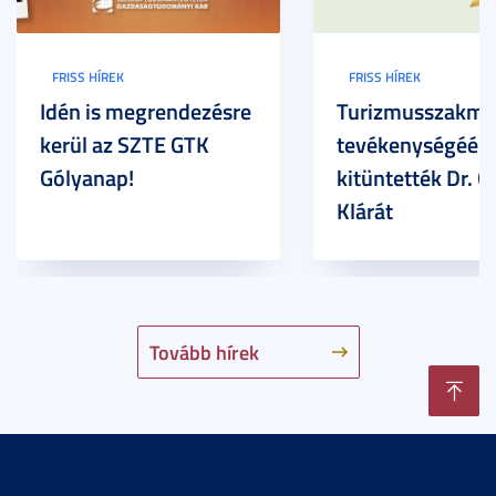
FRISS HÍREK
FRISS HÍREK
Idén is megrendezésre
Turizmusszakma
kerül az SZTE GTK
tevékenységéért
Gólyanap!
kitüntették Dr. G
Klárát
Tovább hírek