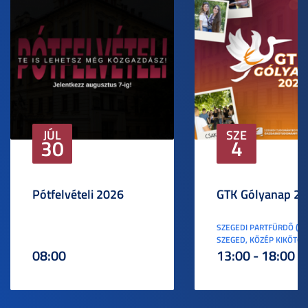
JÚL
SZE
30
4
Pótfelvételi 2026
GTK Gólyanap 2
SZEGEDI PARTFÜRDŐ (6
SZEGED, KÖZÉP KIKÖTŐ S
08:00
13:00 - 18:00