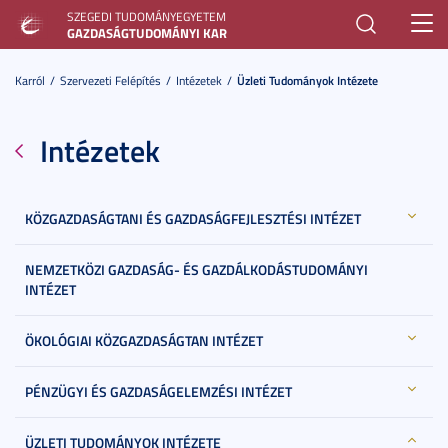
SZEGEDI TUDOMÁNYEGYETEM
Toggl
GAZDASÁGTUDOMÁNYI KAR
navig
Karról
Szervezeti Felépítés
Intézetek
Üzleti Tudományok Intézete
Intézetek
KÖZGAZDASÁGTANI ÉS GAZDASÁGFEJLESZTÉSI INTÉZET
NEMZETKÖZI GAZDASÁG- ÉS GAZDÁLKODÁSTUDOMÁNYI
INTÉZET
ÖKOLÓGIAI KÖZGAZDASÁGTAN INTÉZET
PÉNZÜGYI ÉS GAZDASÁGELEMZÉSI INTÉZET
ÜZLETI TUDOMÁNYOK INTÉZETE