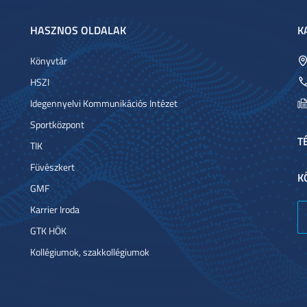
HASZNOS OLDALAK
K
Könyvtár
HSZI
Idegennyelvi Kommunikációs Intézet
Sportközpont
T
TIK
Füvészkert
K
GMF
Karrier Iroda
GTK HÖK
Kollégiumok, szakkollégiumok