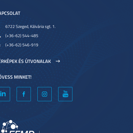
APCSOLAT
6722 Szeged, Kálvária sgt. 1.
(+36-62) 544-485
(+36-62) 546-919
ÉRKÉPEK ÉS ÚTVONALAK
ÖVESS MINKET!