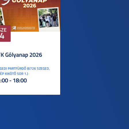
SZE
4
K Gólyanap 2026
GEDI PARTFÜRDŐ (6726 SZEGED,
ÉP KIKÖTŐ SOR 1.)
:00 - 18:00