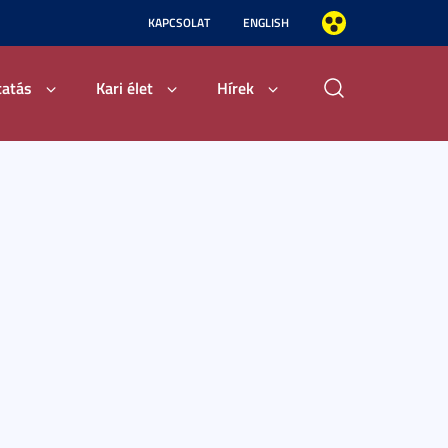
KAPCSOLAT
ENGLISH
tatás
Kari élet
Hírek