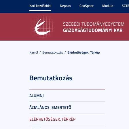
Kari kezdőoldal
Neptun
CooSpace
Modulo
SZT
SZEGEDI TUDOMÁNYEGYETEM
GAZDASÁGTUDOMÁNYI KAR
Karról
Bemutatkozás
Elérhetőségek, Térkép
Bemutatkozás
ALUMNI
ÁLTALÁNOS ISMERTETŐ
ELÉRHETŐSÉGEK, TÉRKÉP