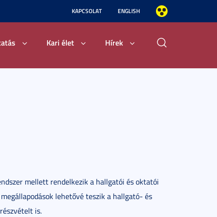
KAPCSOLAT
ENGLISH
tatás
Kari élet
Hírek
dszer mellett rendelkezik a hallgatói és oktatói
 megállapodások lehetővé teszik a hallgató- és
észvételt is.