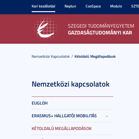
Kari kezdőoldal
Neptun
CooSpace
Modulo
SZT
SZEGEDI TUDOMÁNYEGYETEM
GAZDASÁGTUDOMÁNYI KAR
Nemzetközi Kapcsolatok
Kétoldalú Megállapodások
Nemzetközi kapcsolatok
EUGLOH
ERASMUS+ HALLGATÓI MOBILITÁS
KÉTOLDALÚ MEGÁLLAPODÁSOK