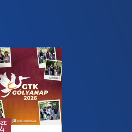
SZE
4