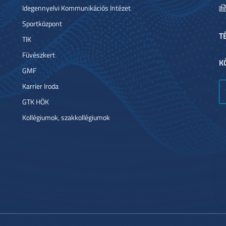
Idegennyelvi Kommunikációs Intézet
Sportközpont
T
TIK
Füvészkert
K
GMF
Karrier Iroda
GTK HÖK
Kollégiumok, szakkollégiumok