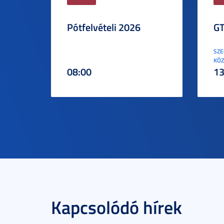
Pótfelvételi 2026
GT
SZE
KÖZ
08:00
13
Kapcsolódó hírek