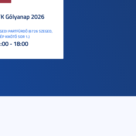
K Gólyanap 2026
GEDI PARTFÜRDŐ (6726 SZEGED,
ÉP KIKÖTŐ SOR 1.)
:00 - 18:00