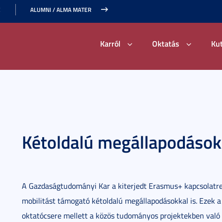
E
ALUMNI / ALMA MATER
Karról
Oktatás
Ku
Kétoldalú megállapodások
A Gazdaságtudományi Kar a kiterjedt Erasmus+ kapcsolatren
mobilitást támogató kétoldalú megállapodásokkal is. Ezek a
oktatócsere mellett a közös tudományos projektekben való r