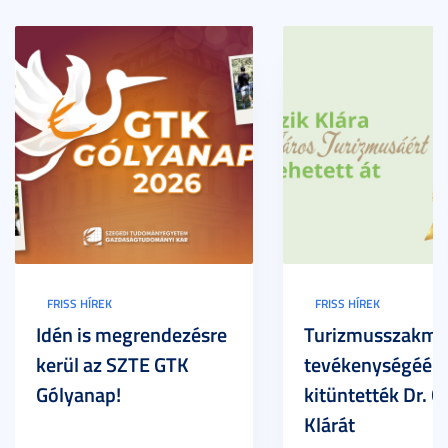
FRISS HÍREK
FRISS HÍREK
Idén is megrendezésre
Turizmusszakma
kerül az SZTE GTK
tevékenységéért
Gólyanap!
kitüntették Dr. G
Klárát