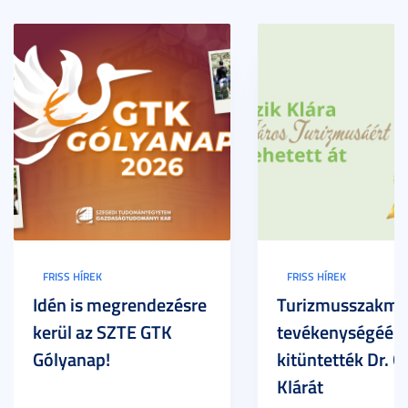
FRISS HÍREK
FRISS HÍREK
Idén is megrendezésre
Turizmusszakma
kerül az SZTE GTK
tevékenységéért
Gólyanap!
kitüntették Dr. G
Klárát