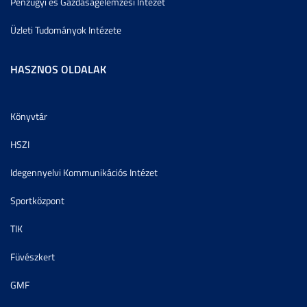
Pénzügyi és Gazdaságelemzési Intézet
Üzleti Tudományok Intézete
HASZNOS OLDALAK
Könyvtár
HSZI
Idegennyelvi Kommunikációs Intézet
Sportközpont
TIK
Füvészkert
GMF