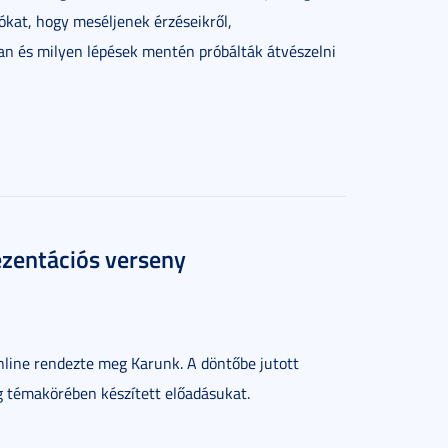
kat, hogy meséljenek érzéseikről,
gyan és milyen lépések mentén próbálták átvészelni
rezentációs verseny
nline rendezte meg Karunk. A döntőbe jutott
 témakörében készített előadásukat.