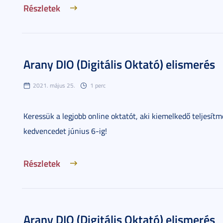
Részletek
Arany DIO (Digitális Oktató) elismerés
2021. május 25.
1 perc
Keressük a legjobb online oktatót, aki kiemelkedő teljesítm
kedvencedet június 6-ig!
Részletek
Arany DIO (Digitális Oktató) elismerés