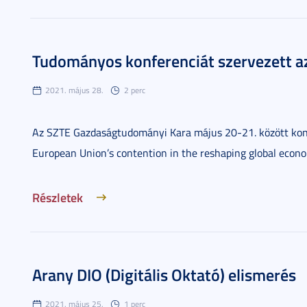
Tudományos konferenciát szervezett a
2021. május 28.
2 perc
Az SZTE Gazdaságtudományi Kara május 20-21. között konfe
European Union’s contention in the reshaping global econ
Részletek
Arany DIO (Digitális Oktató) elismerés
2021. május 25.
1 perc