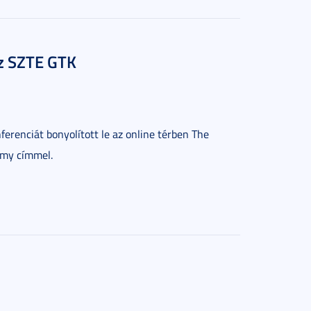
z SZTE GTK
renciát bonyolított le az online térben The
omy címmel.