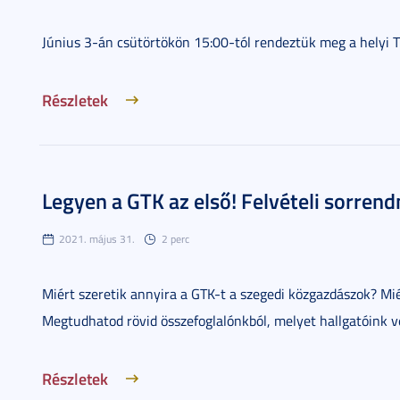
Június 3-án csütörtökön 15:00-tól rendeztük meg a helyi T
Részletek
Legyen a GTK az első! Felvételi sorrend
2021. május 31.
2 perc
Miért szeretik annyira a GTK-t a szegedi közgazdászok? Mi
Megtudhatod rövid összefoglalónkból, melyet hallgatóink v
Részletek