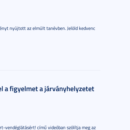
ményt nyújtott az elmúlt tanévben. Jelöld kedvenc
l a figyelmet a járványhelyzetet
t-vendéglátásért! című videóban szólítja meg az