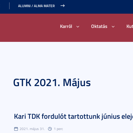
E
ALUMNI / ALMA MATER
Karról
Oktatás
Ku
GTK 2021. Május
Kari TDK fordulót tartottunk június ele
2021. május 31.
1 perc