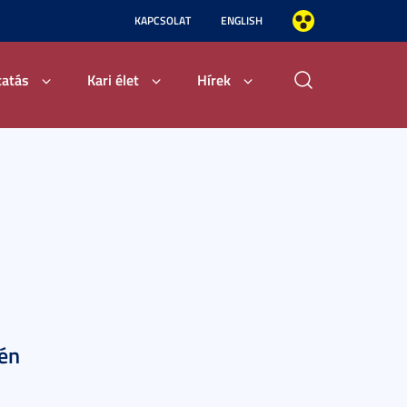
KAPCSOLAT
ENGLISH
tatás
Kari élet
Hírek
jén