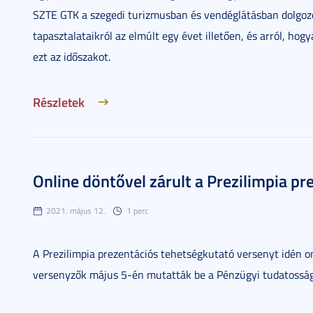
SZTE GTK a szegedi turizmusban és vendéglátásban dolgozó
tapasztalataikról az elmúlt egy évet illetően, és arról, ho
ezt az időszakot.
Részletek
Online döntővel zárult a Prezilimpia p
2021. május 12.
1 perc
A Prezilimpia prezentációs tehetségkutató versenyt idén o
versenyzők május 5-én mutatták be a Pénzügyi tudatosság