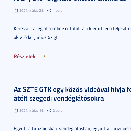
2021. május 25.
1 perc
Keressük a legjobb online oktatót, aki kiemelkedő teljesít
oktatódat június 6-ig!
Részletek
Az SZTE GTK egy közös videóval hívja fe
átélt szegedi vendéglátósokra
2021. május 16.
2 perc
Együtt a turizmusban-vendéglátásban, együtt a turizmusér