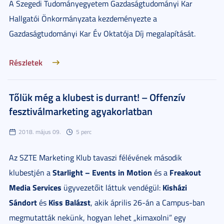
A Szegedi Tudományegyetem Gazdaságtudományi Kar
Hallgatói Önkormányzata kezdeményezte a
Gazdaságtudományi Kar Év Oktatója Díj megalapítását.
Részletek
Tőlük még a klubest is durrant! – Offenzív
fesztiválmarketing agyakorlatban
2018. május 09.
5 perc
Az SZTE Marketing Klub tavaszi félévének második
Starlight – Events in Motion
Freakout
klubestjén a
és a
Media Services
Kisházi
ügyvezetőit láttuk vendégül:
Sándort
Kiss Balázst
és
, akik április 26-án a Campus-ban
megmutatták nekünk, hogyan lehet „kimaxolni” egy