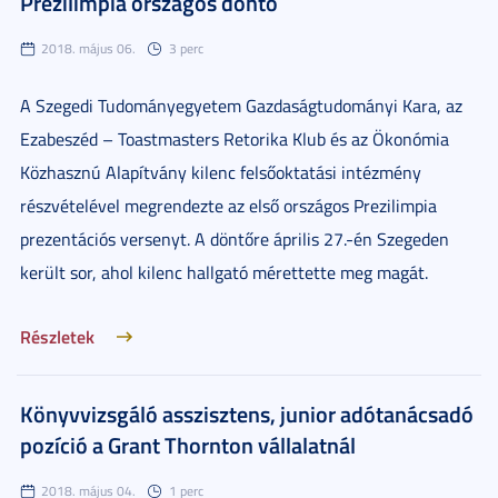
Prezilimpia országos döntő
2018. május 06.
3 perc
A Szegedi Tudományegyetem Gazdaságtudományi Kara, az
Ezabeszéd – Toastmasters Retorika Klub és az Ökonómia
Közhasznú Alapítvány kilenc felsőoktatási intézmény
részvételével megrendezte az első országos Prezilimpia
prezentációs versenyt. A döntőre április 27.-én Szegeden
került sor, ahol kilenc hallgató mérettette meg magát.
Részletek
Könyvvizsgáló asszisztens, junior adótanácsadó
pozíció a Grant Thornton vállalatnál
2018. május 04.
1 perc