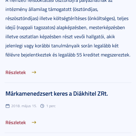
A nemzeti felsőoktatási ösztöndíjra pályázhatnak az
intézmény államilag támogatott (ösztöndíjas,
részösztöndíjas) illetve költségtérítéses (önköltséges), teljes
idejű (nappali tagozatos) alapképzésben, mesterképzésben
illetve osztatlan képzésben részt vevői hallgatói, akik
jelenlegi vagy korábbi tanulmányaik során legalább két
félévre bejelentkeztek és legalább 55 kreditet megszereztek.
Részletek
Márkamenedzsert keres a Diákhitel ZRt.
2018. május 15.
1 perc
Részletek