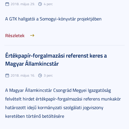
2018. május 29.
4 perc
A GTK hallgatói a Somogyi-könyvtár projektjében
Részletek
Értékpapír-forgalmazási referenst keres a
Magyar Államkincstár
2018. május 16.
3 perc
A Magyar Államkincstár Csongrád Megyei Igazgatóság
felvételt hirdet értékpapír-forgalmazási referens munkakör
határozott idejű kormányzati szolgálati jogviszony
keretében történő betöltésére