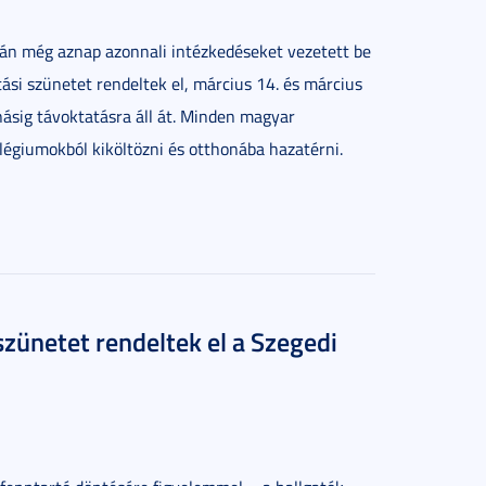
sán még aznap azonnali intézkedéseket vezetett be
si szünetet rendeltek el, március 14. és március
násig távoktatásra áll át. Minden magyar
légiumokból kiköltözni és otthonába hazatérni.
 szünetet rendeltek el a Szegedi