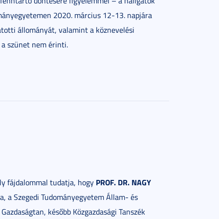
fenntartó döntésére figyelemmel – a hallgatók
ományegyetemen 2020. március 12-13. napjára
tatotti állományát, valamint a köznevelési
 a szünet nem érinti.
PROF. DR. NAGY
 fájdalommal tudatja, hogy
ra, a Szegedi Tudományegyetem Állam- és
i Gazdaságtan, később Közgazdasági Tanszék