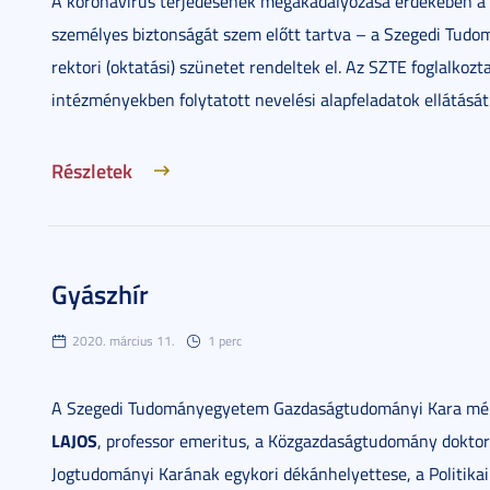
A koronavírus terjedésének megakadályozása érdekében a 
személyes biztonságát szem előtt tartva – a Szegedi Tud
rektori (oktatási) szünetet rendeltek el. Az SZTE foglalkoz
intézményekben folytatott nevelési alapfeladatok ellátását
Részletek
Gyászhír
2020. március 11.
1 perc
A Szegedi Tudományegyetem Gazdaságtudományi Kara mély
LAJOS
, professor emeritus, a Közgazdaságtudomány dokto
Jogtudományi Karának egykori dékánhelyettese, a Politika