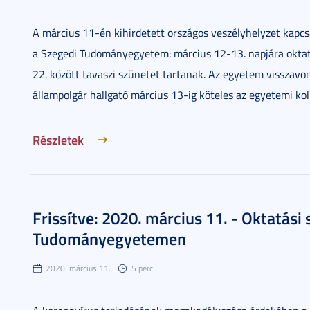
A március 11-én kihirdetett országos veszélyhelyzet kapc
a Szegedi Tudományegyetem: március 12-13. napjára oktatá
22. között tavaszi szünetet tartanak. Az egyetem visszavo
állampolgár hallgató március 13-ig köteles az egyetemi kol
Részletek
Frissítve: 2020. március 11. - Oktatási
Tudományegyetemen
2020. március 11.
5 perc