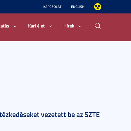
KAPCSOLAT
ENGLISH
tatás
Kari élet
Hírek
intézkedéseket vezetett be az SZTE