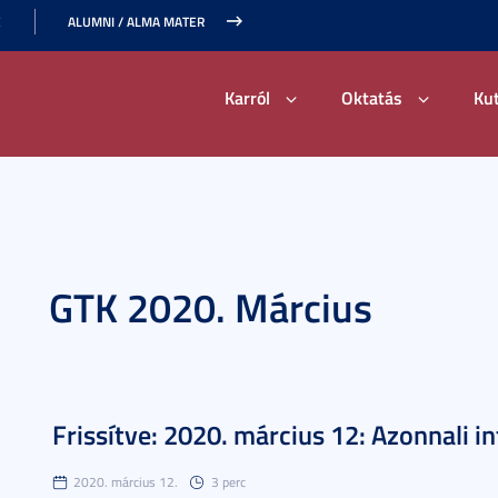
E
ALUMNI / ALMA MATER
Karról
Oktatás
Ku
GTK 2020. Március
Frissítve: 2020. március 12: Azonnali 
2020. március 12.
3 perc