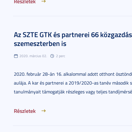
Részletek
Az SZTE GTK és partnerei 66 közgazdás
szemeszterben is
2020. március 02.
2 perc
2020. február 28-án 16. alkalommal adott otthont ösztön
aulája. A kar és partnerei a 2019/2020-as tanév második 
tanulmányait támogatják részleges vagy teljes tandíjmérsé
Részletek