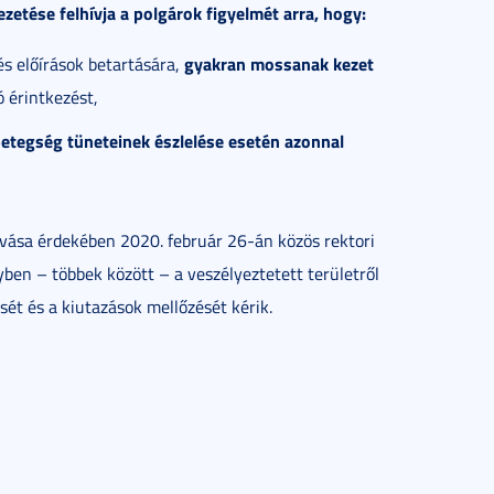
etése felhívja a polgárok figyelmét arra, hogy:
gyakran mossanak kezet
s előírások betartására,
ó érintkezést,
betegség tüneteinek észlelése esetén azonnal
ása érdekében 2020. február 26-án közös rektori
yben – többek között – a veszélyeztetett területről
ét és a kiutazások mellőzését kérik.