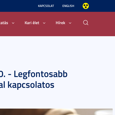
KAPCSOLAT
ENGLISH
tatás
Kari élet
Hírek
0. - Legfontosabb
al kapcsolatos