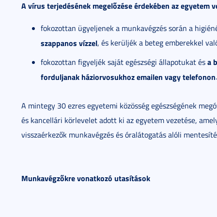
A vírus terjedésének megelőzése érdekében az egyetem vez
fokozottan ügyeljenek a munkavégzés során a higiéné
szappanos vízzel
, és kerüljék a beteg emberekkel val
a 
fokozottan figyeljék saját egészségi állapotukat és
forduljanak háziorvosukhoz emailen vagy telefonon
.
A mintegy 30 ezres egyetemi közösség egészségének megóv
és kancellári körlevelet adott ki az egyetem vezetése, amel
visszaérkezők munkavégzés és óralátogatás alóli mentesítés
Munkavégzőkre vonatkozó utasítások