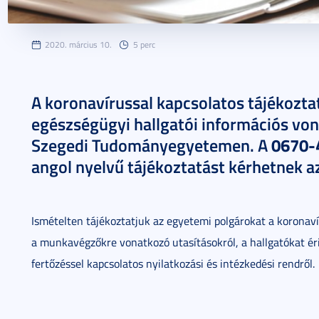
2020. március 10.
5 perc
A koronavírussal kapcsolatos tájékozta
egészségügyi hallgatói információs vona
0670-
Szegedi Tudományegyetemen. A
angol nyelvű tájékoztatást kérhetnek a
Ismételten tájékoztatjuk az egyetemi polgárokat a koronaví
a munkavégzőkre vonatkozó utasításokról, a hallgatókat éri
fertőzéssel kapcsolatos nyilatkozási és intézkedési rendről.