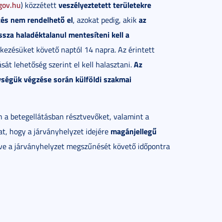
gov.hu
veszélyeztetett területekre
) közzétett
tés nem rendelhető el
az
, azokat pedig, akik
ssza haladéktalanul mentesíteni kell a
érkezésüket követő naptól 14 napra. Az érintett
Az
át lehetőség szerint el kell halasztani.
ségük végzése során külföldi szakmai
n a betegellátásban résztvevőket, valamint a
magánjellegű
at, hogy a járványhelyzet idejére
etve a járványhelyzet megszűnését követő időpontra