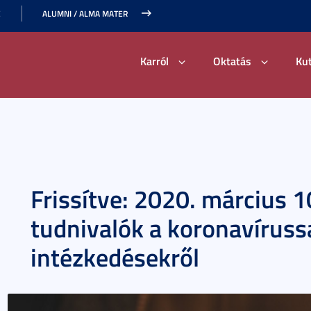
E
ALUMNI / ALMA MATER
Karról
Oktatás
Ku
Frissítve: 2020. március 1
tudnivalók a koronavíruss
intézkedésekről