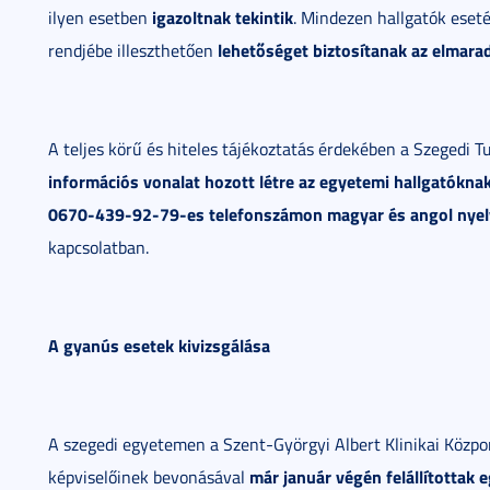
igazoltnak tekintik
ilyen esetben
. Mindezen hallgatók eset
lehetőséget biztosítanak az elmarad
rendjébe illeszthetően
A teljes körű és hiteles tájékoztatás érdekében a Szeged
információs vonalat hozott létre az egyetemi hallgatókna
0670-439-92-79-es telefonszámon
magyar és angol nyel
kapcsolatban.
A gyanús esetek kivizsgálása
A szegedi egyetemen a Szent-Györgyi Albert Klinikai Közp
már január végén felállítottak 
képviselőinek bevonásával