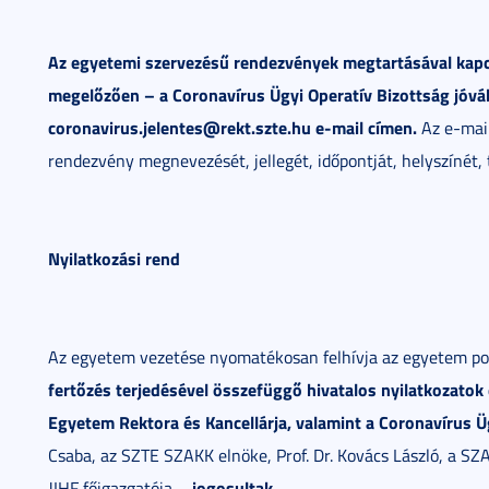
Az egyetemi szervezésű rendezvények megtartásával kap
megelőzően – a Coronavírus Ügyi Operatív Bizottság jóváh
coronavirus.jelentes@rekt.szte.hu e-mail címen.
Az e-mail
rendezvény megnevezését, jellegét, időpontját, helyszínét, 
Nyilatkozási rend
Az egyetem vezetése nyomatékosan felhívja az egyetem pol
fertőzés terjedésével összefüggő hivatalos nyilatkozatok
Egyetem Rektora és Kancellárja, valamint a Coronavírus Üg
Csaba, az SZTE SZAKK elnöke, Prof. Dr. Kovács László, a S
jogosultak.
JIHF főigazgatója –