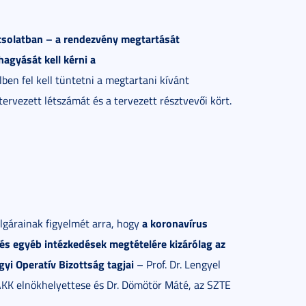
csolatban – a rendezvény megtartását
agyását kell kérni a
ben fel kell tüntetni a megtartani kívánt
tervezett létszámát és a tervezett résztvevői kört.
a koronavírus
gárainak figyelmét arra, hogy
 és egyéb intézkedések megtételére kizárólag az
yi Operatív Bizottság tagjai
– Prof. Dr. Lengyel
ZAKK elnökhelyettese és Dr. Dömötör Máté, az SZTE