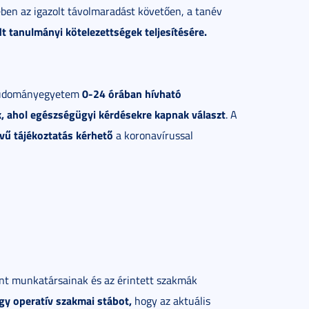
ében az igazolt távolmaradást követően, a tanév
t tanulmányi kötelezettségek teljesítésére.
0-24 órában hívható
i Tudományegyetem
k, ahol egészségügyi kérdésekre kapnak választ
. A
vű tájékoztatás kérhető
a koronavírussal
ont munkatársainak és az érintett szakmák
egy operatív szakmai stábot,
hogy az aktuális