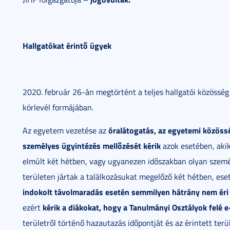
Hallgatókat érintő ügyek
2020. február 26-án megtörtént a teljes hallgatói közösség
körlevél formájában.
óralátogatás, az egyetemi közössé
Az egyetem vezetése az
személyes ügyintézés mellőzését kérik
azok esetében, akik 
elmúlt két hétben, vagy ugyanezen időszakban olyan személy
területen jártak a találkozásukat megelőző két hétben, ese
indokolt távolmaradás esetén semmilyen hátrány nem éri 
kérik a diákokat, hogy a Tanulmányi Osztályok felé e
ezért
területről történő hazautazás időpontját és az érintett te