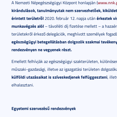
www.nnk.
A Nemzeti Népegészségügyi Központ honlapján (
kirándulások, tanulmányutak nem szervezhetőek, kikülde
érintett területről
érkeztek vi
2020. február 12. napja után
munkavégzés alól
– távolléti díj fizetése mellett – a haza
területekről érkező delegációk, meghívott személyek fogadás
egészségügyi betegellátásban dolgozók szakmai tevékeny
rendezvényen ne vegyenek részt.
Emellett felhívják az egészségügyi szakterületen, különöse
műszaki-gazdasági, illetve az igazgatási területen dolgozók
külföldi utazásaikat is szíveskedjenek felfüggeszteni
, ill
elhalasztani.
Egyetemi szervezésű rendezvények