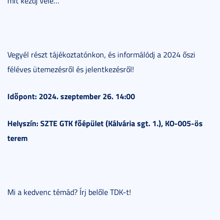
mit kezdj vele…
Vegyél részt tájékoztatónkon, és informálódj a 2024 őszi
féléves ütemezésről és jelentkezésről!
Időpont: 2024. szeptember 26. 14:00
Helyszín: SZTE GTK főépület (Kálvária sgt. 1.), KO-005-ös
terem
Mi a kedvenc témád? Írj belőle TDK-t!