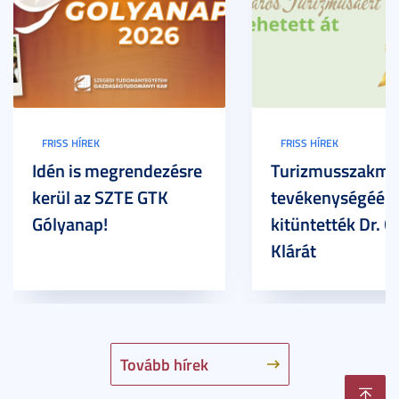
FRISS HÍREK
FRISS HÍREK
Idén is megrendezésre
Turizmusszakma
kerül az SZTE GTK
tevékenységéért
Gólyanap!
kitüntették Dr. G
Klárát
Tovább hírek