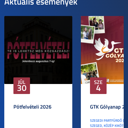
Aktuális események
JÚL
SZE
30
4
Pótfelvételi 2026
GTK Gólyanap 2
SZEGEDI PARTFÜRDŐ (6
SZEGED, KÖZÉP KIKÖTŐ S