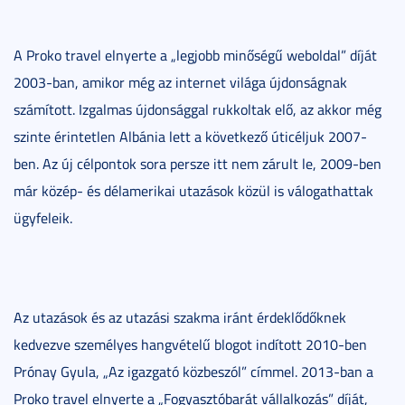
A Proko travel elnyerte a „legjobb minőségű weboldal” díját
2003-ban, amikor még az internet világa újdonságnak
számított. Izgalmas újdonsággal rukkoltak elő, az akkor még
szinte érintetlen Albánia lett a következő úticéljuk 2007-
ben. Az új célpontok sora persze itt nem zárult le, 2009-ben
már közép- és délamerikai utazások közül is válogathattak
ügyfeleik.
Az utazások és az utazási szakma iránt érdeklődőknek
kedvezve személyes hangvételű blogot indított 2010-ben
Prónay Gyula, „Az igazgató közbeszól” címmel. 2013-ban a
Proko travel elnyerte a „Fogyasztóbarát vállalkozás” díját,