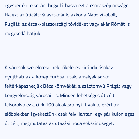
egyszer élete során, hogy láthassa ezt a csodaszép országot.
Ha ezt az úticélt választanánk, akkor a Nápolyi-öbölt,
Pugliát, az észak-olaszországi tóvidéket vagy akár Rómát is
megcsodálhatjuk.
A városok szerelmeseinek tökéletes kirándulásokaz
nyújthatnak a Közép Európai utak, amelyek során
feltérképezhetjük Bécs környékét, a száztornyú Prágát vagy
Lengyelország városait is. Minden lehetséges úticélt
felsorolva ez a cikk 100 oldalasra nyúlt volna, ezért az
előbbiekben igyekeztünk csak felvillantani egy pár különleges
úticélt, megmutatva az utazási iroda sokszínűségét.