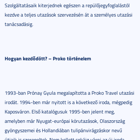
Szolgáltatásaik kiterjednek egészen a repülőjegyfoglalástól
kezdve a teljes utazások szervezésén át a személyes utazási
tanácsadásig.
Hogyan kezdődött? – Proko történelem
1993-ban Prónay Gyula megalapította a Proko Travel utazási
irodát. 1994-ben már nyitott is a következő iroda, mégpedig
Kaposváron. Első katalógusuk 1995-ben jelent meg,
amelyben már Nyugat-európai körutazások, Olaszország
gyöngyszemei és Hollandiában tulipánvirágzáskor nevű
útjaik is szerepeltek. Nem kellett sokáig várni az új iroda