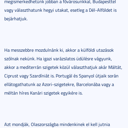
megismerkedhetünk jobban a fővárosunkkal, Budapesttel
vagy választhatunk hegyi utakat, esetleg a Dél-Alföldet is
bejárhatjuk.
Ha messzebbre mozdulnánk ki, akkor a külföldi utazások
szólnak nekünk. Ha igazi varázslatos üdülésre vágyunk,
akkor a mediterrán szigetek közül választhatjuk akár Máltát,
Ciprust vagy Szardíniát is. Portugál és Spanyol útjaik során
ellátogathatunk az Azori-szigetekre, Barcelonába vagy a
méltán híres Kanári szigetek egyikére is.
Azt mondják, Olaszországba mindenkinek el kell jutnia