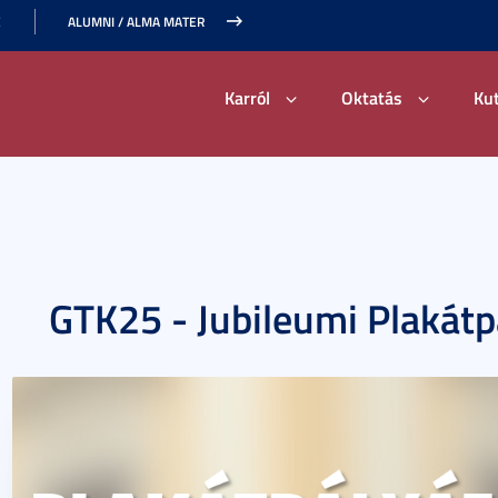
E
ALUMNI / ALMA MATER
Karról
Oktatás
Ku
GTK25 - Jubileumi Plakátp