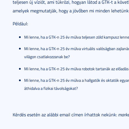
teljesen új víziót, ami tükrözi, hogyan látod a GTK-t a köv
amelyek megmutatják, hogy a jövőben mi minden lehetünk
Például:
Mi lenne, ha a GTK-n 25 év múlva teljesen zöld kampusz lenn
Mi lenne, ha a GTK-n 25 év múlva virtuális valóságban zajlaná
világon csatlakozzanak be?
Mi lenne, ha a GTK-n 25 év múlva robotok tartanák az előadás
Mi lenne, ha a GTK-n 25 év múlva a hallgatók és oktatók egy
áthidalva a fizikai távolságokat?
Kérdés esetén az alábbi email címen írhattok nekünk:
marke