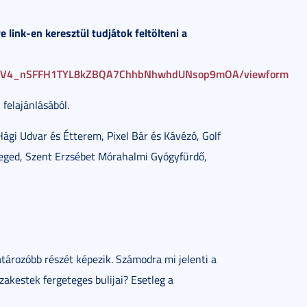
e link-en keresztül tudjátok feltölteni a
CFsSrV4_nSFFH1TYL8kZBQA7ChhbNhwhdUNsop9mOA/viewform
felajánlásából.
ági Udvar és Étterem, Pixel Bár és Kávézó, Golf
zeged, Szent Erzsébet Mórahalmi Gyógyfürdő,
ározóbb részét képezik. Számodra mi jelenti a
akestek fergeteges bulijai? Esetleg a