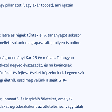
y pillanatot (vagy akár többet), ami igazán
k létre és régiek tűntek el. A tananyagot sokszor
mellett sokunk megtapasztalta, milyen is online
daságtudományi Kar 25 év múlva... Te hogyan
tkező negyed évszázadát, és mi kíváncsiak
ciókat és fejlesztéseket képzelnek el. Legyen szó
gi életről, oszd meg velünk a saját GTK-
r, innovatív és inspiráló ötleteket, amelyek
dákat ugródeszkaként az ötleteléshez, vagy tálalj