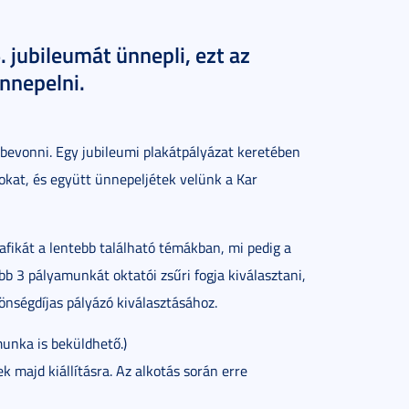
jubileumát ünnepli, ezt az
nnepelni.
s bevonni. Egy jubileumi plakátpályázat keretében
kat, és együtt ünnepeljétek velünk a Kar
rafikát a lentebb található témákban, mi pedig a
bb 3 pályamunkát oktatói zsűri fogja kiválasztani,
önségdíjas pályázó kiválasztásához.
 munka is beküldhető.)
ajd kiállításra. Az alkotás során erre