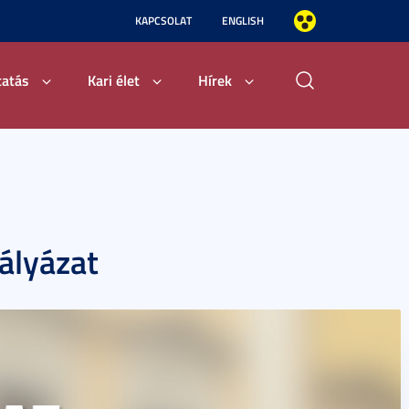
KAPCSOLAT
ENGLISH
tatás
Kari élet
Hírek
ályázat