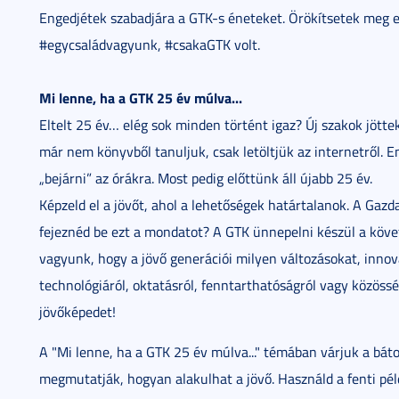
Engedjétek szabadjára a GTK-s éneteket. Örökítsetek meg eg
#egycsaládvagyunk, #csakaGTK volt.
Mi lenne, ha a GTK 25 év múlva...
Eltelt 25 év… elég sok minden történt igaz? Új szakok jötte
már nem könyvből tanuljuk, csak letöltjük az internetről. E
„bejárni” az órákra. Most pedig előttünk áll újabb 25 év.
Képzeld el a jövőt, ahol a lehetőségek határtalanok. A Gaz
fejeznéd be ezt a mondatot? A GTK ünnepelni készül a köve
vagyunk, hogy a jövő generációi milyen változásokat, innová
technológiáról, oktatásról, fenntarthatóságról vagy közössé
jövőképedet!
A "Mi lenne, ha a GTK 25 év múlva..." témában várjuk a báto
megmutatják, hogyan alakulhat a jövő. Használd a fenti pél