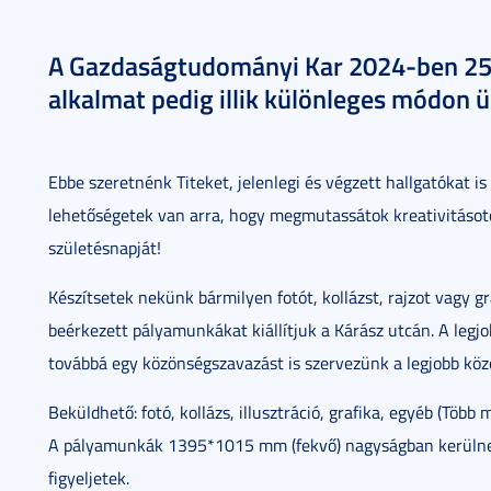
A Gazdaságtudományi Kar 2024-ben 25. 
alkalmat pedig illik különleges módon ü
Ebbe szeretnénk Titeket, jelenlegi és végzett hallgatókat i
lehetőségetek van arra, hogy megmutassátok kreativitásoto
születésnapját!
Készítsetek nekünk bármilyen fotót, kollázst, rajzot vagy g
beérkezett pályamunkákat kiállítjuk a Kárász utcán. A legjo
továbbá egy közönségszavazást is szervezünk a legjobb köz
Beküldhető: fotó, kollázs, illusztráció, grafika, egyéb (Több
A pályamunkák 1395*1015 mm (fekvő) nagyságban kerülnek m
figyeljetek.