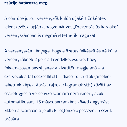
zsűrije határozza meg.
A döntőbe jutott versenyzők külön díjakért önkéntes
jelentkezés alapján a hagyományos „Prezentációs karaoke”
versenyszámban is megmérettethetik magukat.
A versenyszám lényege, hogy előzetes felkészülés nélkül a
versenyzőknek 2 perc áll rendelkezésükre, hogy
folyamatosan beszéljenek a kivetítőn megjelenő – a
szervezők által összeállított – diasorról. A diák (amelyek
lehetnek képek, ábrák, rajzok, diagramok stb.) között az
összefüggés a versenyző számára nem ismert, azok
automatikusan, 15 másodpercenként követik egymást.
Ebben a számban a jelöltek rögtönzőképességét tesszük
próbára.