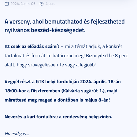
2024. április 05.
4 perc
A verseny, ahol bemutathatod és fejlesztheted
nyilvános beszéd-készségedet.
Itt csak az előadás számít
– mi a témát adjuk, a konkrét
tartalmat és formát Te határozod meg! Bizonyítsd be 8 perc
alatt, hogy szövegelésben Te vagy a legjobb!
Vegyél részt a GTK helyi fordulóján 2024. április 18-án
18:00-kor a Díszteremben (Kálvária sugárút 1.), majd
mérettesd meg magad a döntőben is május 8-án!
Nevezés a kari fordulóra: a rendezvény helyszínén.
Ha eddig is…