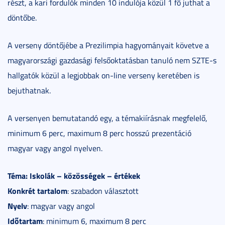
részt, a kari fordulók minden 10 indulója közül 1 fő juthat a
döntőbe.
A verseny döntőjébe a Prezilimpia hagyományait követve a
magyarországi gazdasági felsőoktatásban tanuló nem SZTE-s
hallgatók közül a legjobbak on-line verseny keretében is
bejuthatnak.
A versenyen bemutatandó egy, a témakiírásnak megfelelő,
minimum 6 perc, maximum 8 perc hosszú prezentáció
magyar vagy angol nyelven.
Téma:
Iskolák – közösségek – értékek
Konkrét tartalom
: szabadon választott
Nyelv
: magyar vagy angol
Időtartam
: minimum 6, maximum 8 perc