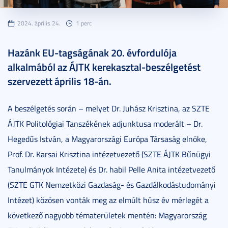
2024. április 24.
1 perc
Hazánk EU-tagságának 20. évfordulója
alkalmából az ÁJTK kerekasztal-beszélgetést
szervezett április 18-án.
A beszélgetés során – melyet Dr. Juhász Krisztina, az SZTE
ÁJTK Politológiai Tanszékének adjunktusa moderált – Dr.
Hegedűs István, a Magyarországi Európa Társaság elnöke,
Prof. Dr. Karsai Krisztina intézetvezető (SZTE ÁJTK Bűnügyi
Tanulmányok Intézete) és Dr. habil Pelle Anita intézetvezető
(SZTE GTK Nemzetközi Gazdaság- és Gazdálkodástudományi
Intézet) közösen vonták meg az elmúlt húsz év mérlegét a
következő nagyobb tématerületek mentén: Magyarország