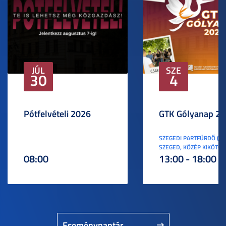
JÚL
SZE
30
4
Pótfelvételi 2026
GTK Gólyanap 2
SZEGEDI PARTFÜRDŐ (6
SZEGED, KÖZÉP KIKÖTŐ S
08:00
13:00 - 18:00
Eseménynaptár