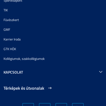
Sportközpont
TIK
Füvészkert
GMF
Karrier Iroda
GTK HÖK
Kollégiumok, szakkollégiumok
KAPCSOLAT
Térképek és útvonalak