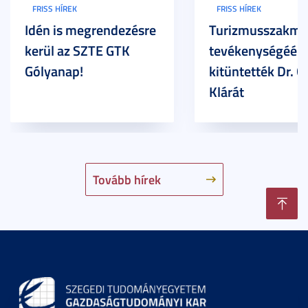
FRISS HÍREK
FRISS HÍREK
Idén is megrendezésre
Turizmusszakma
kerül az SZTE GTK
tevékenységéért
Gólyanap!
kitüntették Dr. G
Klárát
Tovább hírek