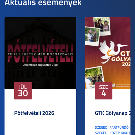
Aktuális események
JÚL
SZE
30
4
Pótfelvételi 2026
GTK Gólyanap 2
SZEGEDI PARTFÜRDŐ (6
SZEGED, KÖZÉP KIKÖTŐ S