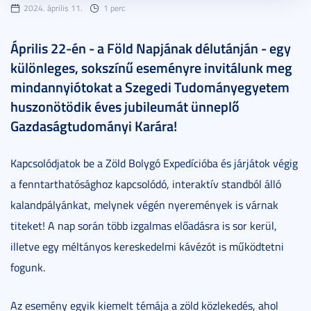
2024. április 11.
1 perc
Április 22-én - a Föld Napjának délutánján - egy
különleges, sokszínű eseményre invitálunk meg
mindannyiótokat a Szegedi Tudományegyetem
huszonötödik éves jubileumát ünneplő
Gazdaságtudományi Karára!
Kapcsolódjatok be a Zöld Bolygó Expedícióba és járjátok végig
a fenntarthatósághoz kapcsolódó, interaktív standból álló
kalandpályánkat, melynek végén nyeremények is várnak
titeket! A nap során több izgalmas előadásra is sor kerül,
illetve egy méltányos kereskedelmi kávézót is működtetni
fogunk.
Az esemény egyik kiemelt témája a zöld közlekedés, ahol