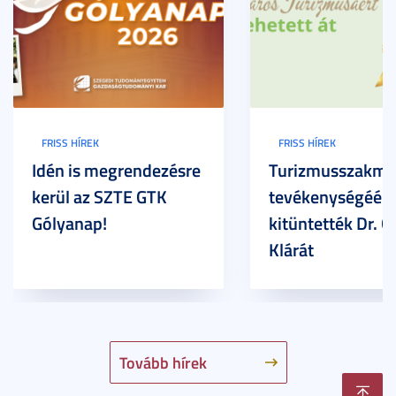
FRISS HÍREK
FRISS HÍREK
Idén is megrendezésre
Turizmusszakma
kerül az SZTE GTK
tevékenységéért
Gólyanap!
kitüntették Dr. G
Klárát
Tovább hírek