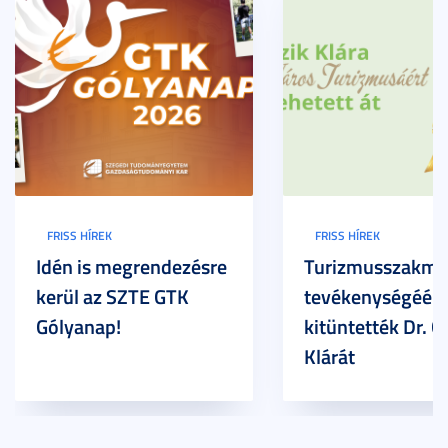
FRISS HÍREK
FRISS HÍREK
Idén is megrendezésre
Turizmusszakma
kerül az SZTE GTK
tevékenységéért
Gólyanap!
kitüntették Dr. G
Klárát