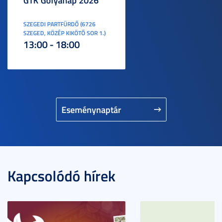
GTK Gólyanap 2026
SZEGEDI PARTFÜRDŐ (6726
SZEGED, KÖZÉP KIKÖTŐ SOR 1.)
13:00 - 18:00
Eseménynaptár
Kapcsolódó hírek