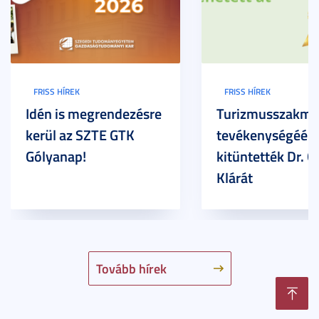
FRISS HÍREK
FRISS HÍREK
Idén is megrendezésre
Turizmusszakma
kerül az SZTE GTK
tevékenységéért
Gólyanap!
kitüntették Dr. G
Klárát
Tovább hírek