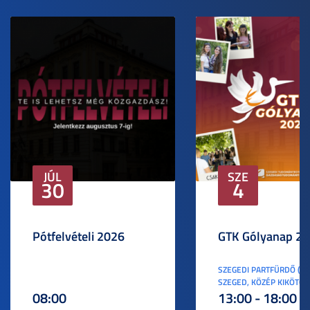
JÚL
SZE
30
4
Pótfelvételi 2026
GTK Gólyanap 2
SZEGEDI PARTFÜRDŐ (6
SZEGED, KÖZÉP KIKÖTŐ S
08:00
13:00 - 18:00