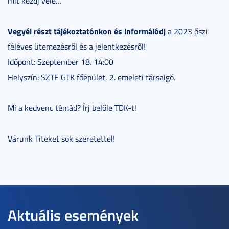
mit kezdj vele…
Vegyél részt tájékoztatónkon és informálódj
a 2023 őszi
féléves ütemezésről és a jelentkezésről!
Időpont: Szeptember 18. 14:00
Helyszín: SZTE GTK főépület, 2. emeleti társalgó.
Mi a kedvenc témád? Írj belőle TDK-t!
Várunk Titeket sok szeretettel!
Aktuális események