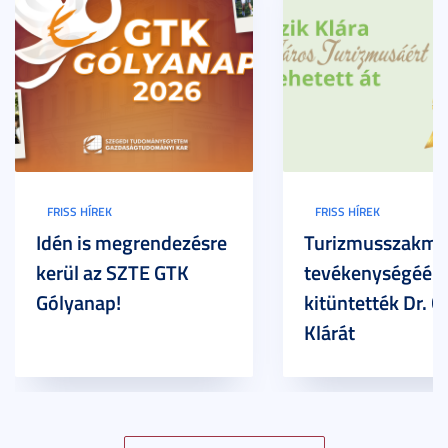
FRISS HÍREK
FRISS HÍREK
Idén is megrendezésre
Turizmusszakma
kerül az SZTE GTK
tevékenységéért
Gólyanap!
kitüntették Dr. G
Klárát