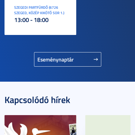
SZEGEDI PARTFÜRDŐ (6726
SZEGED, KÖZÉP KIKÖTŐ SOR 1.)
13:00 - 18:00
Eseménynaptár
Kapcsolódó hírek