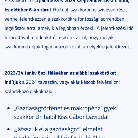
a jelentkezés 2023 szeptember 26-án indul,
A szakkörökre
és október 6-án zárul
. Ha több szakkörön is szívesen részt
venne, jelentkezzen a szakkörökre fontossági sorrendben,
legelőször arra, amelyik a legjobban érdekli. A jelentkezési idő
lezárultával mindenkit értesítünk arról, hogy melyik
szakkörön tudjuk fogadni azok közül, amelyekre jelentkezett.
2023/24 tanév őszi félévében az alábbi szakköröket
indítjuk
a 2024 tavaszán, vagy akár később felvételizni
szándékozó diákoknak:
„Gazdaságtörténet és makropénzügyek”
szakkör Dr. habil Kiss Gábor Dáviddal
„Játsszuk el a gazdaságot” elmélet
gazdaságtani szakkör Dr. habil Nagy