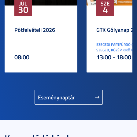
JÚL
SZE
30
4
Pótfelvételi 2026
GTK Gólyanap 2
SZEGEDI PARTFÜRDŐ (6
SZEGED, KÖZÉP KIKÖTŐ S
08:00
13:00 - 18:00
Eseménynaptár