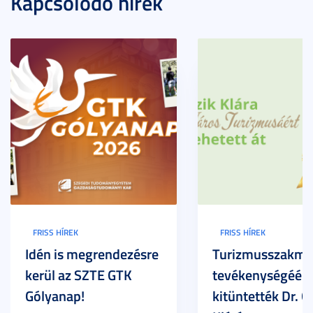
Kapcsolódó hírek
FRISS HÍREK
FRISS HÍREK
Idén is megrendezésre
Turizmusszakma
kerül az SZTE GTK
tevékenységéért
Gólyanap!
kitüntették Dr. G