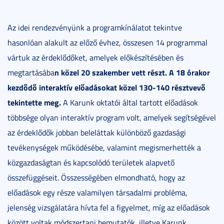
Az idei rendezvényünk a programkínálatot tekintve
hasonlóan alakult az előző évhez, összesen 14 programmal
vártuk az érdeklődőket, amelyek előkészítésében és
n közel 20 szakember vett részt. A 18 órakor
megtartásába
kezdődő interaktív előadásokat közel 130-140 résztvevő
tekintette meg.
A Karunk oktatói által tartott előadások
többsége olyan interaktív program volt, amelyek segítségével
az érdeklődők jobban beleláttak különböző gazdasági
tevékenységek működésébe, valamint megismerhették a
közgazdaságtan és kapcsolódó területek alapvető
összefüggéseit. Összességében elmondható, hogy az
előadások egy része valamilyen társadalmi probléma,
jelenség vizsgálatára hívta fel a figyelmet, míg az előadások
között voltak módszertani bemutatók, illetve Karunk