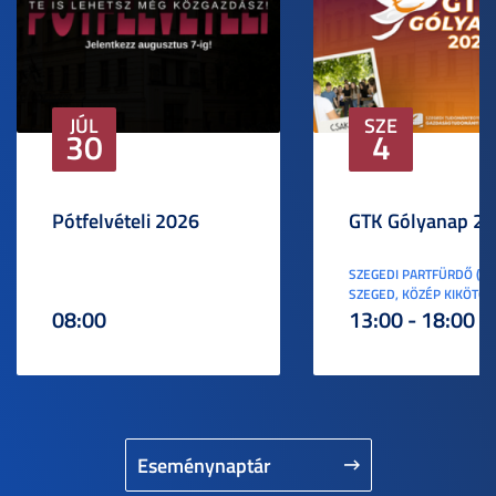
JÚL
SZE
30
4
Pótfelvételi 2026
GTK Gólyanap 2
SZEGEDI PARTFÜRDŐ (6
SZEGED, KÖZÉP KIKÖTŐ S
08:00
13:00 - 18:00
Eseménynaptár