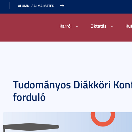
E
ALUMNI / ALMA MATER
Karról
Oktatás
Ku
Tudományos Diákköri Konf
forduló