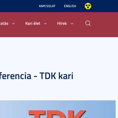
KAPCSOLAT
ENGLISH
tatás
Kari élet
Hírek
erencia - TDK kari