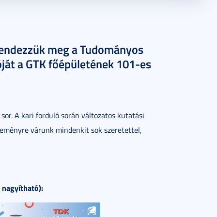
 rendezzük meg a Tudományos
lóját a GTK főépületének 101-es
r. A kari forduló során változatos kutatási
seményre várunk mindenkit sok szeretettel,
 nagyítható):