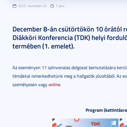
2022. november 22.
1 perc
December 8-án csütörtökön 10 órától
Diákköri Konferencia (TDK) helyi fordu
termében (1. emelet).
Az eseményen 11 színvonalas dolgozat bemutatására kerül so
témákkal ismerkedhetünk meg a hallgatók jóvoltából. Az e
online
személyesen vagy
.
Program (kattintásra