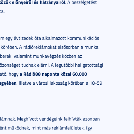
zök előnyeiről és hátrányairól
. A beszélgetést
ta.
ám egy évtizedek óta alkalmazott kommunikációs
ok körében. A rádióreklámokat elsősorban a munka
 emberek, valamint munkavégzés közben az
zönséget tudnak elérni. A legutóbbi hallgatottsági
a Rádió88 naponta közel 60.000
ató, hogy
megyében,
illetve a városi lakosság körében a 18-59
eklámnak. Meghívott vendégeink felhívták azonban
ként működnek, mint más reklámfelületek, így