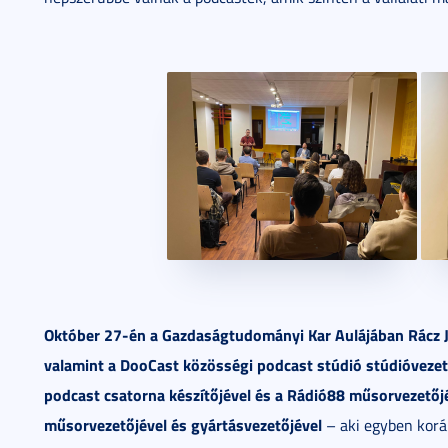
Október 27-én a Gazdaságtudományi Kar Aulájában Rácz Jó
valamint a DooCast közösségi podcast stúdió stúdióvezető
podcast csatorna készítőjével és a Rádió88 műsorvezetőjé
műsorvezetőjével és gyártásvezetőjével
– aki egyben korá