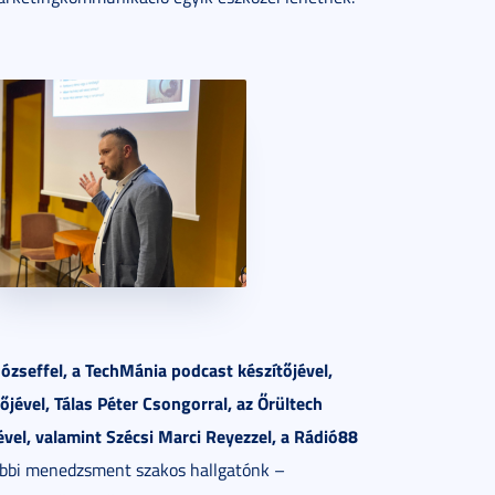
zseffel, a TechMánia podcast készítőjével,
jével, Tálas Péter Csongorral, az Őrültech
vel, valamint Szécsi Marci Reyezzel, a Rádió88
bbi menedzsment szakos hallgatónk –