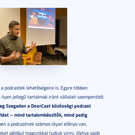
 a podcastek lehetőségeire is. Egyre többen
ilyen jellegű tartalmak iránt vállalati szempontból.
meg Szegeden a DoorCast közösségi podcast
ítést – mind tartalomkészítők, mind pedig
en a podcastnek számos olyan előnye van,
eket például magunkkal tudjuk vinni, illetve saját