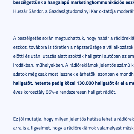
beszélgettünk a hangalapú marketingkommunikációs eszkö
Huszár Sándor, a Gazdaságtudományi Kar oktatója moderál
A beszélgetés során megtudhattuk, hogy habár a rádiórekl
eszköz, továbbra is töretlen a népszerűsége a vállalkozás
előtti és utáni utazás alatt szokták hallgatni autóban az
irodákban, műhelyekben. A rádióreklámok jelentős számú kö
adatok még csak most lesznek elérhetők, azonban elmondh
hallgatót, hetente pedig közel 130.000 hallgatót ér el a 
éves korosztály 86%-a rendszeresen hallgat rádiót.
Ez jól mutatja, hogy milyen jelentős hatása lehet a rádiór
arra is a figyelmet, hogy a rádióreklámok valamelyest más