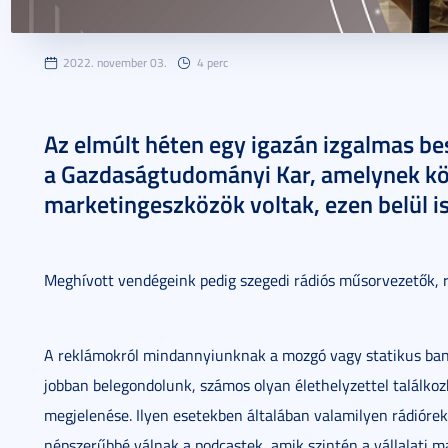
2022. november 03.
4 perc
Az elmúlt héten egy igazán izgalmas be
a Gazdaságtudományi Kar, amelynek kö
marketingeszközök voltak, ezen belül i
Meghívott vendégeink pedig szegedi rádiós műsorvezetők, r
A reklámokról mindannyiunknak a mozgó vagy statikus ban
jobban belegondolunk, számos olyan élethelyzettel találko
megjelenése. Ilyen esetekben általában valamilyen rádióre
népszerűbbé válnak a podcastek, amik szintén a vállalati 