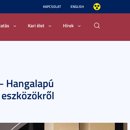
KAPCSOLAT
ENGLISH
tatás
Kari élet
Hírek
 – Hangalapú
eszközökről