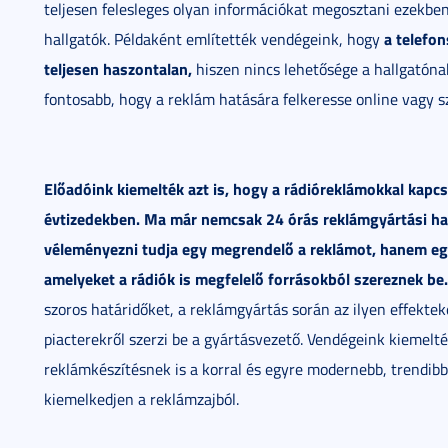
teljesen felesleges olyan információkat megosztani ezekbe
a telefo
hallgatók. Példaként említették vendégeink, hogy
teljesen haszontalan,
hiszen nincs lehetősége a hallgatónak
fontosabb, hogy a reklám hatására felkeresse online vagy s
Előadóink kiemelték azt is, hogy a rádióreklámokkal kapcs
évtizedekben. Ma már nemcsak 24 órás reklámgyártási hat
véleményezni tudja egy megrendelő a reklámot, hanem egyr
amelyeket a rádiók is megfelelő forrásokból szereznek be.
szoros határidőket, a reklámgyártás során az ilyen effekteke
piacterekről szerzi be a gyártásvezető. Vendégeink kiemelt
reklámkészítésnek is a korral és egyre modernebb, trendibb 
kiemelkedjen a reklámzajból.