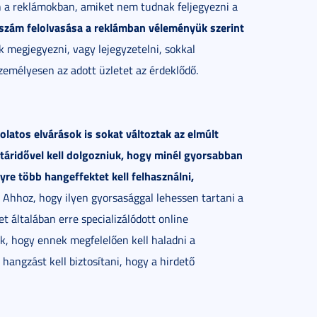
n a reklámokban, amiket nem tudnak feljegyezni a
nszám felolvasása a reklámban véleményük szerint
 megjegyezni, vagy lejegyzetelni, sokkal
zemélyesen az adott üzletet az érdeklődő.
olatos elvárások is sokat változtak az elmúlt
áridővel kell dolgozniuk, hogy minél gyorsabban
e több hangeffektet kell felhasználni,
Ahhoz, hogy ilyen gyorsasággal lehessen tartani a
t általában erre specializálódott online
ék, hogy ennek megfelelően kell haladni a
hangzást kell biztosítani, hogy a hirdető