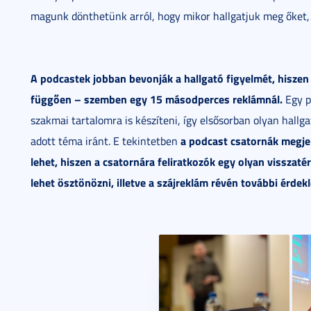
magunk dönthetünk arról, hogy mikor hallgatjuk meg őket, 
A podcastek jobban bevonják a hallgató figyelmét, hiszen
függően – szemben egy 15 másodperces reklámnál.
Egy p
szakmai tartalomra is készíteni, így elsősorban olyan hallga
a podcast csatornák megje
adott téma iránt. E tekintetben
lehet, hiszen a csatornára feliratkozók egy olyan visszaté
lehet ösztönözni, illetve a szájreklám révén további érdek