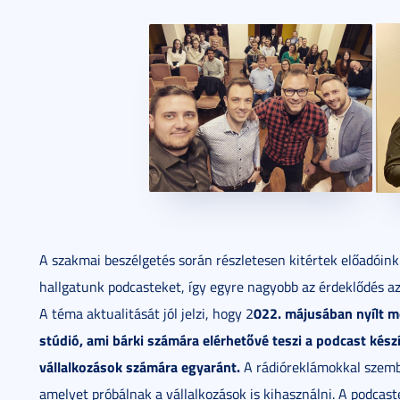
A szakmai beszélgetés során részletesen kitértek előadóink
hallgatunk podcasteket, így egyre nagyobb az érdeklődés az 
022. májusában nyílt 
A téma aktualitását jól jelzi, hogy 2
stúdió, ami bárki számára elérhetővé teszi a podcast kész
vállalkozások számára egyaránt.
A rádióreklámokkal szemb
amelyet próbálnak a vállalkozások is kihasználni. A podcast