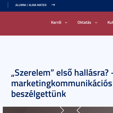
E
ALUMNI / ALMA MATER
Karról
Oktatás
Ku
„Szerelem” első hallásra?
marketingkommunikációs 
beszélgettünk