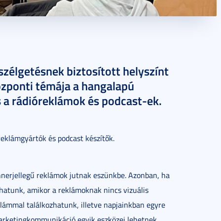
szélgetésnek biztosított helyszínt
zponti témája a hangalapú
s a rádióreklámok és podcast-ek.
eklámgyártók és podcast készítők.
nerjellegű reklámok jutnak eszünkbe. Azonban, ha
zhatunk, amikor a reklámoknak nincs vizuális
klámmal találkozhatunk, illetve napjainkban egyre
marketingkommunikáció egyik eszközei lehetnek.