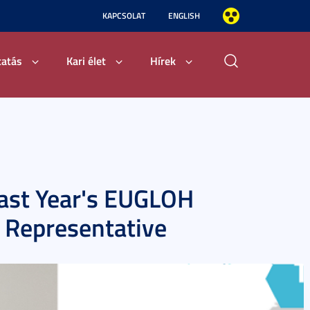
KAPCSOLAT
ENGLISH
tatás
Kari élet
Hírek
Last Year's EUGLOH
Representative