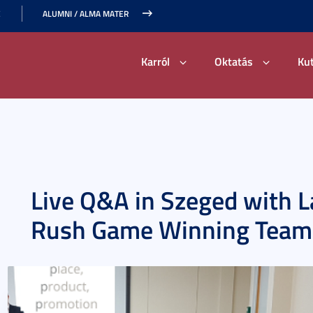
E
ALUMNI / ALMA MATER
Karról
Oktatás
Ku
Live Q&A in Szeged with 
Rush Game Winning Team 