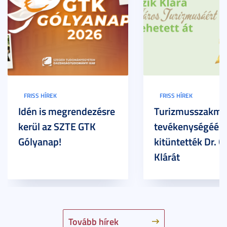
FRISS HÍREK
FRISS HÍREK
Idén is megrendezésre
Turizmusszakma
kerül az SZTE GTK
tevékenységéért
Gólyanap!
kitüntették Dr. G
Klárát
Tovább hírek