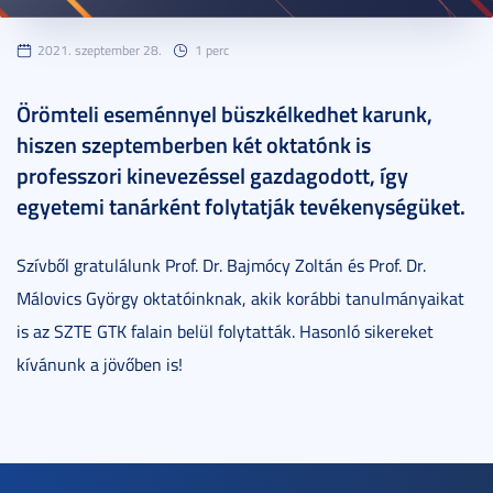
2021. szeptember 28.
1 perc
Örömteli eseménnyel büszkélkedhet karunk,
hiszen szeptemberben két oktatónk is
professzori kinevezéssel gazdagodott, így
egyetemi tanárként folytatják tevékenységüket.
Szívből gratulálunk Prof. Dr. Bajmócy Zoltán és Prof. Dr.
Málovics György oktatóinknak, akik korábbi tanulmányaikat
is az SZTE GTK falain belül folytatták. Hasonló sikereket
kívánunk a jövőben is!