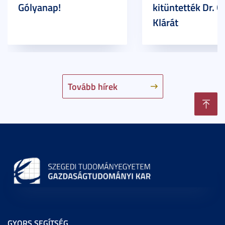
Gólyanap!
kitüntették Dr. G
Klárát
Tovább hírek
GYORS SEGÍTSÉG