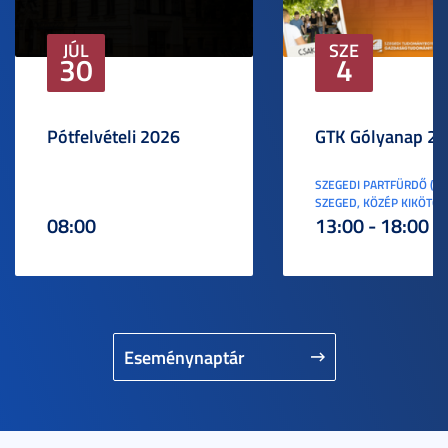
JÚL
SZE
30
4
Pótfelvételi 2026
GTK Gólyanap 2
SZEGEDI PARTFÜRDŐ (6
SZEGED, KÖZÉP KIKÖTŐ S
08:00
13:00 - 18:00
Eseménynaptár