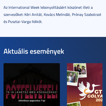
Az International Week lebonyolításáért köszönet illeti a
szervezőket: Kéri Anitát, Kovács Melindát, Prónay Szabolcsot
és Pusztai-Varga Ildikót.
Aktuális események