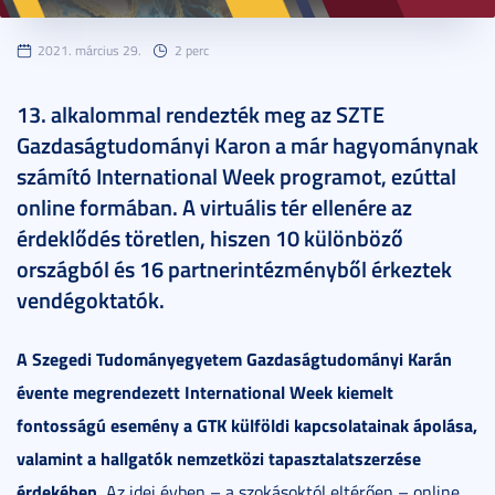
2021. március 29.
2 perc
13. alkalommal rendezték meg az SZTE
Gazdaságtudományi Karon a már hagyománynak
számító International Week programot, ezúttal
online formában. A virtuális tér ellenére az
érdeklődés töretlen, hiszen 10 különböző
országból és 16 partnerintézményből érkeztek
vendégoktatók.
A Szegedi Tudományegyetem Gazdaságtudományi Karán
évente megrendezett International Week kiemelt
fontosságú esemény a GTK külföldi kapcsolatainak ápolása,
valamint a hallgatók nemzetközi tapasztalatszerzése
érdekében.
Az idei évben – a szokásoktól eltérően – online