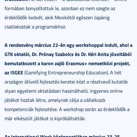
formában bonyolítottuk le, azonban ez nem szegte az
érdeklődők kedvét, akik Mexikótól egészen Japánig
csatlakoztak a programokhoz.
A rendezvény március 22-én egy workshoppal indult, ahol a
GTK oktatói, Dr. Prónay Szabolcs és Dr. Kéri Anita jóvoltából
bemutatkozott a karon zajló Erasmus+ nemzetközi projekt,
az ISGEE
(Gamifying Entrepreneurship Education). A hét
országon átívelő fejlesztés keretei közt a résztvevő kutatók
olyan egyetemi oktatásban használható, ingyenes online
játékot hoztak létre, amelynek célja a vállalkozói
kompetenciák fejlesztése. A workshop során az érdeklődők a
már elkészült játékot is kipróbálhatták.
Az International Week középpontjában március 23-25.