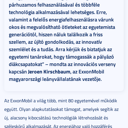
párhuzamos felhasználásával és többféle
technológia alkalmazásával lehetséges. Erre,
valamint a felelős energiafelhasználásra várunk
okos és megvalósítható ötleteket az egyetemista
generációtól, hiszen náluk találkozik a friss
szellem, az újító gondolkodás, az innovatív
szemlélet és a tudás. Arra kérjük és biztatjuk az
egyetemi tanárokat, hogy támogassák a pályázó
diákcsapatokat” – mondta az innovációs verseny
kapcsán
Jeroen Kirschbaum
, az ExxonMobil
magyarországi leányvállalatának vezetője.
Az ExxonMobil a világ több, mint 80 egyetemével működik
együtt. Olyan alapkutatásokat támogat, amelyek segítik az
új, alacsony kibocsátású technológiák létrehozását és
széleskörű alkalmazását. Az energiához való hozzáférés