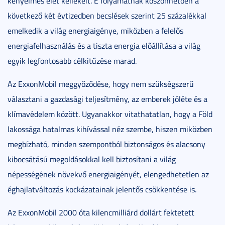
kényelmes élet kellékeit. E folyamatnak köszönhetően a
következő két évtizedben becslések szerint 25 százalékkal
emelkedik a világ energiaigénye, miközben a felelős
energiafelhasználás és a tiszta energia előállítása a világ
egyik legfontosabb célkitűzése marad.
Az ExxonMobil meggyőződése, hogy nem szükségszerű
választani a gazdasági teljesítmény, az emberek jóléte és a
klímavédelem között. Ugyanakkor vitathatatlan, hogy a Föld
lakossága hatalmas kihívással néz szembe, hiszen miközben
megbízható, minden szempontból biztonságos és alacsony
kibocsátású megoldásokkal kell biztosítani a világ
népességének növekvő energiaigényét, elengedhetetlen az
éghajlatváltozás kockázatainak jelentős csökkentése is.
Az ExxonMobil 2000 óta kilencmilliárd dollárt fektetett