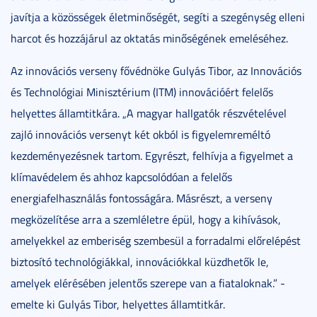
javítja a közösségek életminőségét, segíti a szegénység elleni
harcot és hozzájárul az oktatás minőségének emeléséhez.
Az innovációs verseny fővédnöke Gulyás Tibor, az Innovációs
és Technológiai Minisztérium (ITM) innovációért felelős
helyettes államtitkára. „A magyar hallgatók részvételével
zajló innovációs versenyt két okból is figyelemreméltó
kezdeményezésnek tartom. Egyrészt, felhívja a figyelmet a
klímavédelem és ahhoz kapcsolódóan a felelős
energiafelhasználás fontosságára. Másrészt, a verseny
megközelítése arra a szemléletre épül, hogy a kihívások,
amelyekkel az emberiség szembesül a forradalmi előrelépést
biztosító technológiákkal, innovációkkal küzdhetők le,
amelyek elérésében jelentős szerepe van a fiataloknak.” -
emelte ki Gulyás Tibor, helyettes államtitkár.