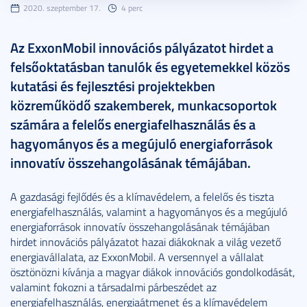
2020. szeptember 17.
4 perc
Az ExxonMobil innovációs pályázatot hirdet a
felsőoktatásban tanulók és egyetemekkel közös
kutatási és fejlesztési projektekben
közreműködő szakemberek, munkacsoportok
számára a felelős energiafelhasználás és a
hagyományos és a megújuló energiaforrások
innovatív összehangolásának témájában.
A gazdasági fejlődés és a klímavédelem, a felelős és tiszta
energiafelhasználás, valamint a hagyományos és a megújuló
energiaforrások innovatív összehangolásának témájában
hirdet innovációs pályázatot hazai diákoknak a világ vezető
energiavállalata, az ExxonMobil. A versennyel a vállalat
ösztönözni kívánja a magyar diákok innovációs gondolkodását,
valamint fokozni a társadalmi párbeszédet az
energiafelhasználás, energiaátmenet és a klímavédelem