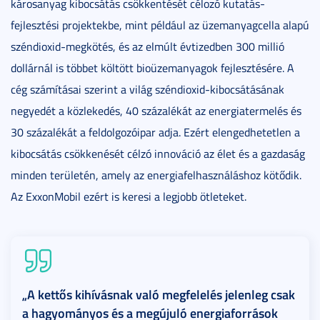
károsanyag kibocsátás csökkentését célozó kutatás-
fejlesztési projektekbe, mint például az üzemanyagcella alapú
széndioxid-megkötés, és az elmúlt évtizedben 300 millió
dollárnál is többet költött bioüzemanyagok fejlesztésére. A
cég számításai szerint a világ széndioxid-kibocsátásának
negyedét a közlekedés, 40 százalékát az energiatermelés és
30 százalékát a feldolgozóipar adja. Ezért elengedhetetlen a
kibocsátás csökkenését célzó innováció az élet és a gazdaság
minden területén, amely az energiafelhasználáshoz kötődik.
Az ExxonMobil ezért is keresi a legjobb ötleteket.
„A kettős kihívásnak való megfelelés jelenleg csak
a hagyományos és a megújuló energiaforrások