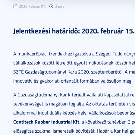
2020. február 07.
2 perc
Jelentkezési határidő: 2020. február 15.
A munkaerőpiaci trendekhez igazodva a Szegedi Tudomány
vállalkozások között létrejött együttműködésnek köszönhet
SZTE Gazdaságtudományi Kara 2020. szeptemberétől. A megá
innovatív és gyakorlat-orientált formában valósuljon meg.
A Gazdaságtudományi Kar kiterjedt vállalati kapcsolattal re
tevékenységet is magában foglalja. Az oktatás területén vi
alkalommal indul duális képzés helyi vállalkozások bevoná
Contitech Rubber Industrial Kft.
a következő tanévben 2 p
elősegítse szakmai ismereteik bővítését. Habár a Kar hallga