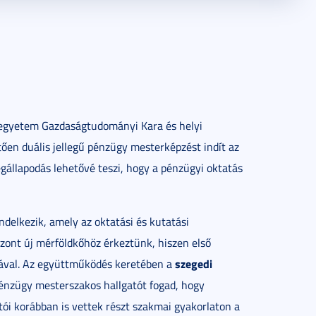
egyetem Gazdaságtudományi Kara és helyi
ően duális jellegű pénzügy mesterképzést indít az
llapodás lehetővé teszi, hogy a pénzügyi oktatás
ndelkezik, amely az oktatási és kutatási
szont új mérföldkőhöz érkeztünk, hiszen első
szegedi
sával. Az együttműködés keretében a
énzügy mesterszakos hallgatót fogad, hogy
tói korábban is vettek részt szakmai gyakorlaton a