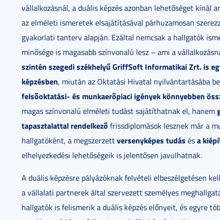
vállalkozásnál, a duális képzés azonban lehetőséget kínál 
az elméleti ismeretek elsajátításával párhuzamosan szerezz
gyakorlati tanterv alapján. Ezáltal nemcsak a hallgatók is
minősége is magasabb színvonalú lesz – ami a vállalkozásn
szintén szegedi székhelyű GriffSoft Informatikai Zrt. is 
képzésben
, miután az Oktatási Hivatal nyilvántartásába be
felsőoktatási- és munkaerőpiaci igények könnyebben ös
magas színvonalú elméleti tudást sajátíthatnak el, hanem
tapasztalattal rendelkező
frissdiplomások lesznek már a mu
versenyképes tudás
a kiépí
hallgatóként, a megszerzett
és
elhelyezkedési lehetőségeik is jelentősen javulhatnak.
A duális képzésre pályázóknak felvételi elbeszélgetésen kell
a vállalati partnerek által szervezett személyes meghallgat
hallgatók is felismerik a duális képzés előnyeit, és egyre 