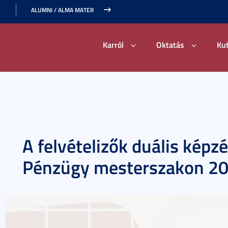
E
ALUMNI / ALMA MATER
Karról
Oktatás
Ku
A felvételizők duális képz
Pénzügy mesterszakon 20