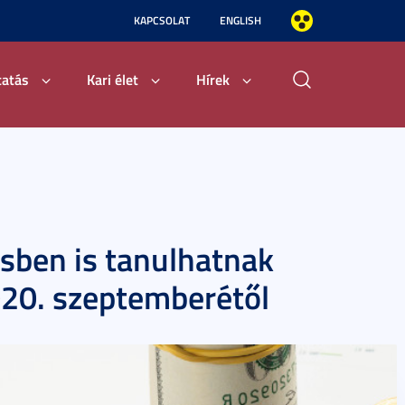
KAPCSOLAT
ENGLISH
tatás
Kari élet
Hírek
ésben is tanulhatnak
20. szeptemberétől