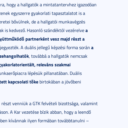
arra, hogy a hallgatók a mintatantervhez igazodóan
enek egyszerre gyakorlati tapasztalatot is a
meretei bővülnek, de a hallgatói munkavégzés
a
ak is kedvező. Hasonló szándéktól vezérelve
együttműködő partnerként vesz majd részt a
a
jegyezték. A duális jellegű képzési forma során
szehangolhatók
, továbbá a hallgatók nemcsak
gyakorlatorientált, releváns szakmai
nkaerőpiacra lépésük pillanatában. Duális
tett kapcsolati tőke
birtokában a jövőbeni
 részt venniük a GTK felvételi bizottsága, valamint
áson. A Kar vezetése bízik abban, hogy a leendő
többen kívánnak ilyen formában továbbtanulni –