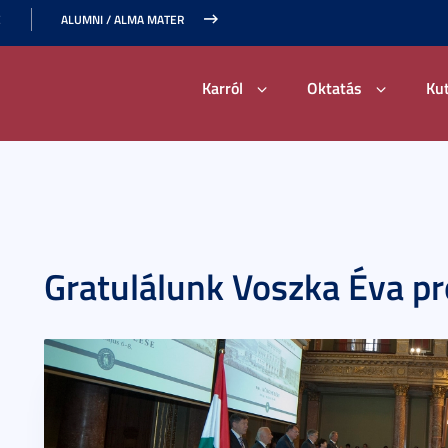
E
ALUMNI / ALMA MATER
Karról
Oktatás
Ku
Gratulálunk Voszka Éva p