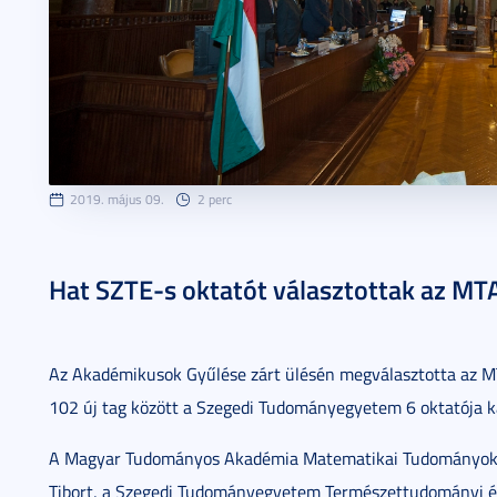
2019. május 09.
2 perc
Hat SZTE-s oktatót választottak az MTA
Az Akadémikusok Gyűlése zárt ülésén megválasztotta az MTA ú
102 új tag között a Szegedi Tudományegyetem 6 oktatója k
A Magyar Tudományos Akadémia Matematikai Tudományok Osz
Tibort, a Szegedi Tudományegyetem Természettudományi és I