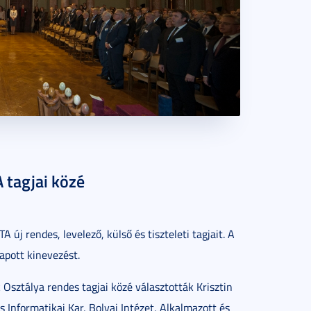
 tagjai közé
j rendes, levelező, külső és tiszteleti tagjait. A
apott kinevezést.
tálya rendes tagjai közé választották Krisztin
nformatikai Kar, Bolyai Intézet, Alkalmazott és