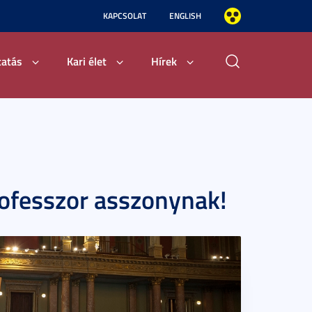
KAPCSOLAT
ENGLISH
tatás
Kari élet
Hírek
rofesszor asszonynak!