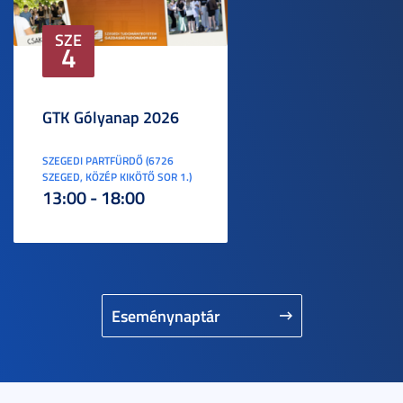
SZE
4
GTK Gólyanap 2026
SZEGEDI PARTFÜRDŐ (6726
SZEGED, KÖZÉP KIKÖTŐ SOR 1.)
13:00 - 18:00
Eseménynaptár