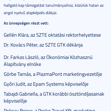
hallgató kap támogatást tanulmányaihoz, közülük hatan az
angol nyelvű alapképzés diákjai.
Az ünnepségen részt vett:
Gellén Klára, az SZTE oktatási rektorhelyettese
Dr. Kovács Péter, az SZTE GTK dékánja
Dr. Farkas László, az Ökonómiai Közhasznú
Alapítvány elnöke
Görbe Tamás, a PlazmaPont marketingvezetője
Győri Judit, az Epam Systems képviselője
Tabajdi Gabriella, a GTK korábbi ösztöndíjasainak
képviselője
Prónay Bence, a Proko Travel Kft. marketing