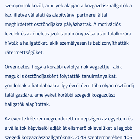
szempontok közül, amelyek alapján a közgazdászhallgatók a
kar, illetve vállalati és alapítványi partnerei által
meghirdetett ösztöndíjakra pályázhattak. A motivációs
levelek és az önéletrajzok tanulmányozása után találkozóra
hívták a hallgatókat, akik személyesen is bebizonyíthatták
rátermettségüket.
Örvendetes, hogy a korábbi évfolyamok végzettjei, akik
maguk is ösztöndíjasként folytatták tanulmányaikat,
gondolnak a fiatalabbakra. Így évről évre több olyan ösztöndíj
talál gazdára, amelyeket korábbi szegedi közgazdász
hallgatók alapítottak.
Az évente kétszer megrendezett ünnepségen az egyetem és
a vállaltok képviselői adják át elismerő oklevelüket a legjobb
szegedi közgazdászhallgatóknak. 2018 szeptemberében 106