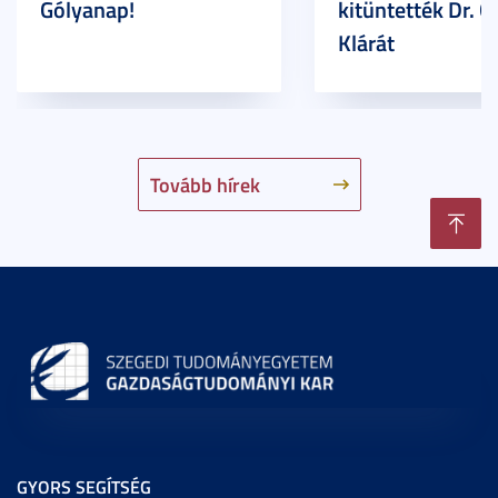
Gólyanap!
kitüntették Dr. G
Klárát
Tovább hírek
GYORS SEGÍTSÉG