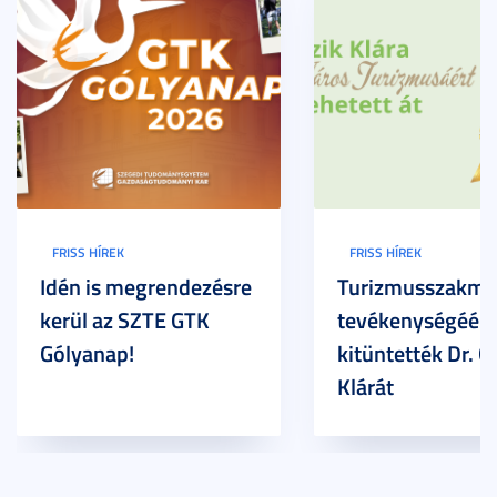
FRISS HÍREK
FRISS HÍREK
Idén is megrendezésre
Turizmusszakma
kerül az SZTE GTK
tevékenységéért
Gólyanap!
kitüntették Dr. G
Klárát