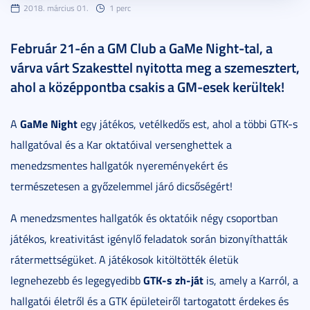
2018. március 01.
1 perc
Február 21-én a GM Club a GaMe Night-tal, a
várva várt Szakesttel nyitotta meg a szemesztert,
ahol a középpontba csakis a GM-esek kerültek!
GaMe Night
A
egy játékos, vetélkedős est, ahol a többi GTK-s
hallgatóval és a Kar oktatóival versenghettek a
menedzsmentes hallgatók nyereményekért és
természetesen a győzelemmel járó dicsőségért!
A menedzsmentes hallgatók és oktatóik négy csoportban
játékos, kreativitást igénylő feladatok során bizonyíthatták
rátermettségüket. A játékosok kitöltötték életük
GTK-s zh-ját
legnehezebb és legegyedibb
is, amely a Karról, a
hallgatói életről és a GTK épületeiről tartogatott érdekes és