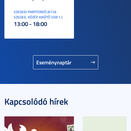
SZEGEDI PARTFÜRDŐ (6726
SZEGED, KÖZÉP KIKÖTŐ SOR 1.)
13:00 - 18:00
Eseménynaptár
Kapcsolódó hírek