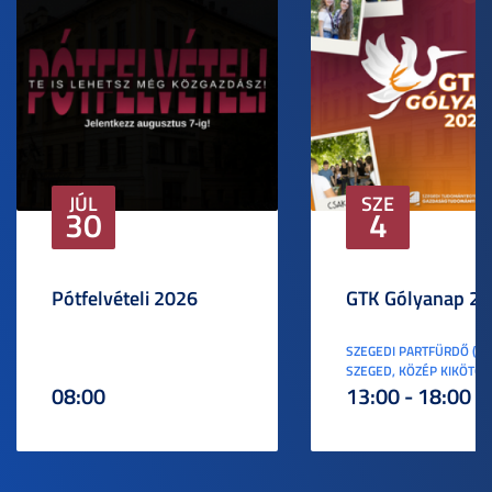
JÚL
SZE
30
4
Pótfelvételi 2026
GTK Gólyanap 2
SZEGEDI PARTFÜRDŐ (6
SZEGED, KÖZÉP KIKÖTŐ S
08:00
13:00 - 18:00