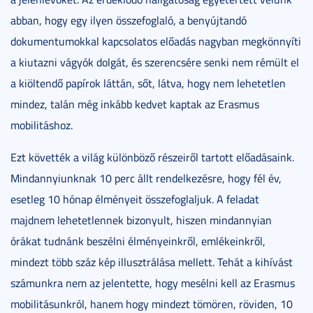
abban, hogy egy ilyen összefoglaló, a benyújtandó
dokumentumokkal kapcsolatos előadás nagyban megkönnyíti
a kiutazni vágyók dolgát, és szerencsére senki nem rémült el
a kiöltendő papírok láttán, sőt, látva, hogy nem lehetetlen
mindez, talán még inkább kedvet kaptak az Erasmus
mobilitáshoz.
Ezt követték a világ különböző részeiről tartott előadásaink.
Mindannyiunknak 10 perc állt rendelkezésre, hogy fél év,
esetleg 10 hónap élményeit összefoglaljuk. A feladat
majdnem lehetetlennek bizonyult, hiszen mindannyian
órákat tudnánk beszélni élményeinkről, emlékeinkről,
mindezt több száz kép illusztrálása mellett. Tehát a kihívást
számunkra nem az jelentette, hogy mesélni kell az Erasmus
mobilitásunkról, hanem hogy mindezt tömören, röviden, 10