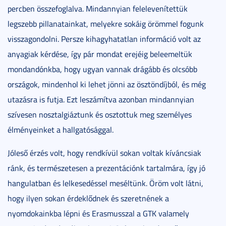
percben összefoglalva. Mindannyian felelevenítettük
legszebb pillanatainkat, melyekre sokáig örömmel fogunk
visszagondolni. Persze kihagyhatatlan információ volt az
anyagiak kérdése, így pár mondat erejéig beleemeltük
mondandónkba, hogy ugyan vannak drágább és olcsóbb
országok, mindenhol ki lehet jönni az ösztöndíjból, és még
utazásra is futja. Ezt leszámítva azonban mindannyian
szívesen nosztalgiáztunk és osztottuk meg személyes
élményeinket a hallgatósággal.
Jóleső érzés volt, hogy rendkívül sokan voltak kíváncsiak
ránk, és természetesen a prezentációnk tartalmára, így jó
hangulatban és lelkesedéssel meséltünk. Öröm volt látni,
hogy ilyen sokan érdeklődnek és szeretnének a
nyomdokainkba lépni és Erasmusszal a GTK valamely