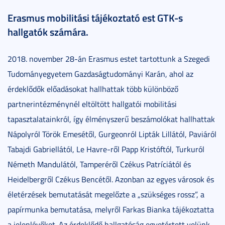
Erasmus mobilitási tájékoztató est GTK-s
hallgatók számára.
2018. november 28-án Erasmus estet tartottunk a Szegedi
Tudományegyetem Gazdaságtudományi Karán, ahol az
érdeklődők előadásokat hallhattak több különböző
partnerintézménynél eltöltött hallgatói mobilitási
tapasztalatainkról, így élményszerű beszámolókat hallhattak
Nápolyról Török Emesétől, Gurgeonról Lipták Lillától, Paviáról
Tabajdi Gabriellától, Le Havre-ről Papp Kristóftól, Turkuról
Németh Mandulától, Tamperéről Czékus Patríciától és
Heidelbergről Czékus Bencétől. Azonban az egyes városok és
életérzések bemutatását megelőzte a „szükséges rossz”, a
papírmunka bemutatása, melyről Farkas Bianka tájékoztatta
a jelenlévőket. Az érdeklődő hallgatóság egyetértett velünk