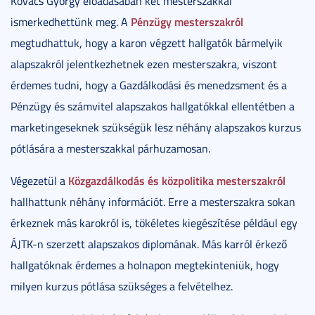
Kovács György előadásában két mesterszakkal
Pénzügy mesterszakról
ismerkedhettünk meg. A
megtudhattuk, hogy a karon végzett hallgatók bármelyik
alapszakról jelentkezhetnek ezen mesterszakra, viszont
érdemes tudni, hogy a Gazdálkodási és menedzsment és a
Pénzügy és számvitel alapszakos hallgatókkal ellentétben a
marketingeseknek szükségük lesz néhány alapszakos kurzus
pótlására a mesterszakkal párhuzamosan.
Közgazdálkodás és közpolitika mesterszakról
Végezetül a
hallhattunk néhány információt. Erre a mesterszakra sokan
érkeznek más karokról is, tökéletes kiegészítése például egy
ÁJTK-n szerzett alapszakos diplomának. Más karról érkező
hallgatóknak érdemes a holnapon megtekinteniük, hogy
milyen kurzus pótlása szükséges a felvételhez.