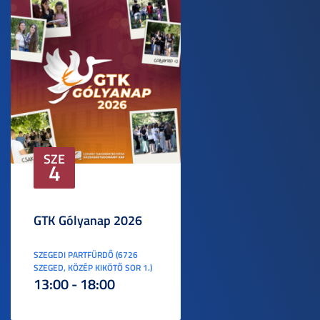
SZE
4
GTK Gólyanap 2026
SZEGEDI PARTFÜRDŐ (6726
SZEGED, KÖZÉP KIKÖTŐ SOR 1.)
13:00 - 18:00