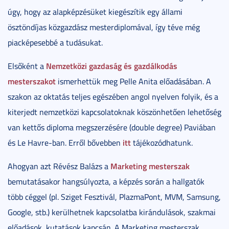
úgy, hogy az alapképzésüket kiegészítik egy állami
ösztöndíjas közgazdász mesterdiplomával, így téve még
piacképesebbé a tudásukat.
Nemzetközi gazdaság és gazdálkodás
Elsőként a
mesterszakot
ismerhettük meg Pelle Anita előadásában. A
szakon az oktatás teljes egészében angol nyelven folyik, és a
kiterjedt nemzetközi kapcsolatoknak köszönhetően lehetőség
van kettős diploma megszerzésére (double degree) Paviában
itt
és Le Havre-ban. Erről bővebben
tájékozódhatunk.
Marketing mesterszak
Ahogyan azt Révész Balázs a
bemutatásakor hangsúlyozta, a képzés során a hallgatók
több céggel (pl. Sziget Fesztivál, PlazmaPont, MVM, Samsung,
Google, stb.) kerülhetnek kapcsolatba kirándulások, szakmai
előadások, kutatások kapcsán. A Marketing mesterszak