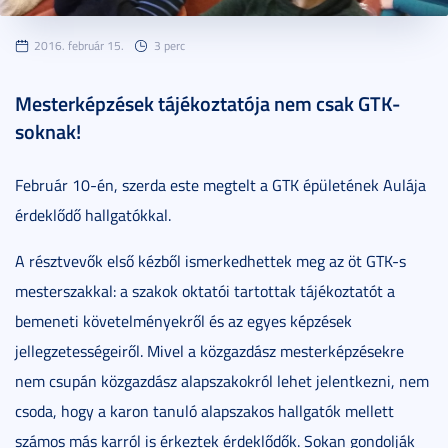
2016. február 15.
3 perc
Mesterképzések tájékoztatója nem csak GTK-
soknak!
Február 10-én, szerda este megtelt a GTK épületének Aulája
érdeklődő hallgatókkal.
A résztvevők első kézből ismerkedhettek meg az öt GTK-s
mesterszakkal: a szakok oktatói tartottak tájékoztatót a
bemeneti követelményekről és az egyes képzések
jellegzetességeiről. Mivel a közgazdász mesterképzésekre
nem csupán közgazdász alapszakokról lehet jelentkezni, nem
csoda, hogy a karon tanuló alapszakos hallgatók mellett
számos más karról is érkeztek érdeklődők. Sokan gondolják