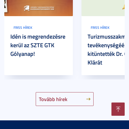
FRISS HÍREK
FRISS HÍREK
Idén is megrendezésre
Turizmusszakma
kerül az SZTE GTK
tevékenységéért
Gólyanap!
kitüntették Dr. G
Klárát
Tovább hírek