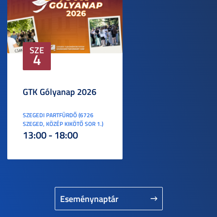
SZE
4
GTK Gólyanap 2026
SZEGEDI PARTFÜRDŐ (6726
SZEGED, KÖZÉP KIKÖTŐ SOR 1.)
13:00 - 18:00
Eseménynaptár