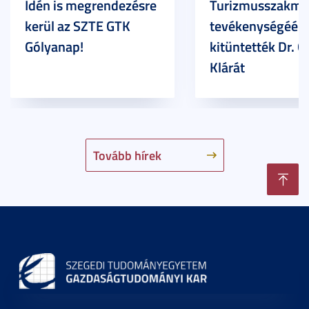
Idén is megrendezésre
Turizmusszakma
kerül az SZTE GTK
tevékenységéért
Gólyanap!
kitüntették Dr. G
Klárát
Tovább hírek