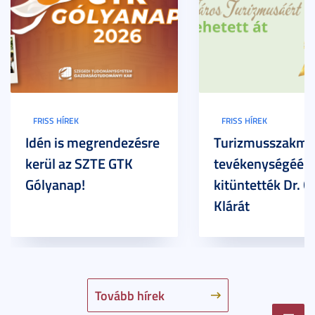
FRISS HÍREK
FRISS HÍREK
Idén is megrendezésre
Turizmusszakma
kerül az SZTE GTK
tevékenységéért
Gólyanap!
kitüntették Dr. G
Klárát
Tovább hírek