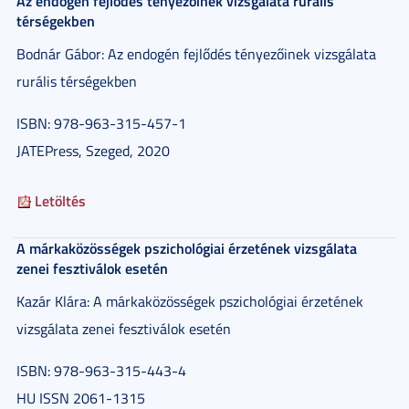
Az endogén fejlődés tényezőinek vizsgálata rurális
térségekben
Bodnár Gábor: Az endogén fejlődés tényezőinek vizsgálata
rurális térségekben
ISBN: 978-963-315-457-1
JATEPress, Szeged, 2020
Letöltés
A márkaközösségek pszichológiai érzetének vizsgálata
zenei fesztiválok esetén
Kazár Klára: A márkaközösségek pszichológiai érzetének
vizsgálata zenei fesztiválok esetén
ISBN: 978-963-315-443-4
HU ISSN 2061-1315