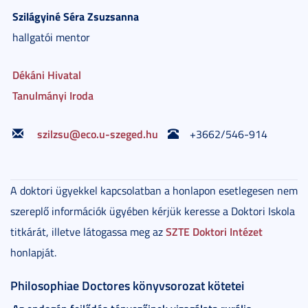
Szilágyiné Séra
Zsuzsanna
hallgatói mentor
Dékáni Hivatal
Tanulmányi Iroda
szilzsu@eco.u-szeged.hu
+3662/546-914
A doktori ügyekkel kapcsolatban a honlapon esetlegesen nem
szereplő információk ügyében kérjük keresse a Doktori Iskola
SZTE Doktori Intézet
titkárát, illetve látogassa meg az
honlapját.
Philosophiae Doctores könyvsorozat kötetei