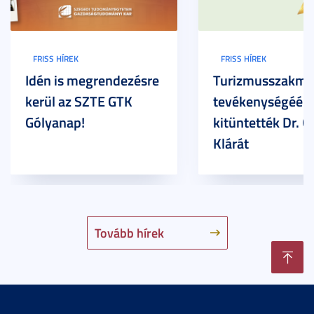
FRISS HÍREK
FRISS HÍREK
Idén is megrendezésre
Turizmusszakma
kerül az SZTE GTK
tevékenységéért
Gólyanap!
kitüntették Dr. G
Klárát
Tovább hírek