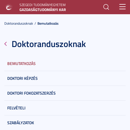
SZEGEDI TUDOMÁNYEGYETEM
Toggl
GAZDASÁGTUDOMÁNYI KAR
navig
Doktoranduszoknak
Bemutatkozás
Doktoranduszoknak
BEMUTATKOZÁS
DOKTORI KÉPZÉS
DOKTORI FOKOZATSZERZÉS
FELVÉTELI
SZABÁLYZATOK