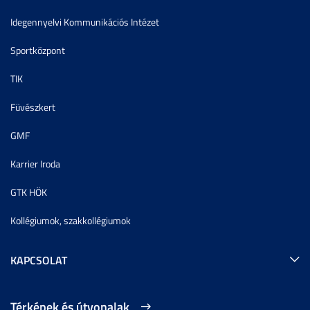
Idegennyelvi Kommunikációs Intézet
Sportközpont
TIK
Füvészkert
GMF
Karrier Iroda
GTK HÖK
Kollégiumok, szakkollégiumok
KAPCSOLAT
Térképek és útvonalak