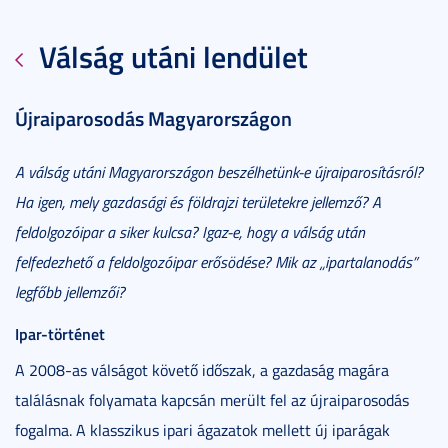
Válság utáni lendület
Újraiparosodás Magyarországon
A válság utáni Magyarországon beszélhetünk-e újraiparosításról?
Ha igen, mely gazdasági és földrajzi területekre jellemző? A
feldolgozóipar a siker kulcsa? Igaz-e, hogy a válság után
felfedezhető a feldolgozóipar erősödése? Mik az „ipartalanodás”
legfőbb jellemzői?
Ipar-történet
A 2008-as válságot követő időszak, a gazdaság magára
találásnak folyamata kapcsán merült fel az újraiparosodás
fogalma. A klasszikus ipari ágazatok mellett új iparágak