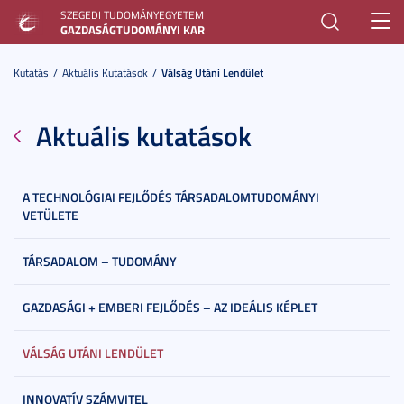
SZEGEDI TUDOMÁNYEGYETEM
Toggl
GAZDASÁGTUDOMÁNYI KAR
navig
Kutatás
Aktuális Kutatások
Válság Utáni Lendület
Aktuális kutatások
A TECHNOLÓGIAI FEJLŐDÉS TÁRSADALOMTUDOMÁNYI
VETÜLETE
TÁRSADALOM – TUDOMÁNY
GAZDASÁGI + EMBERI FEJLŐDÉS – AZ IDEÁLIS KÉPLET
VÁLSÁG UTÁNI LENDÜLET
INNOVATÍV SZÁMVITEL