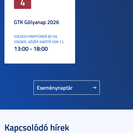
4
GTK Gólyanap 2026
SZEGEDI PARTFÜRDŐ (6726
SZEGED, KÖZÉP KIKÖTŐ SOR 1.)
13:00 - 18:00
Eseménynaptár
Kapcsolódó hírek