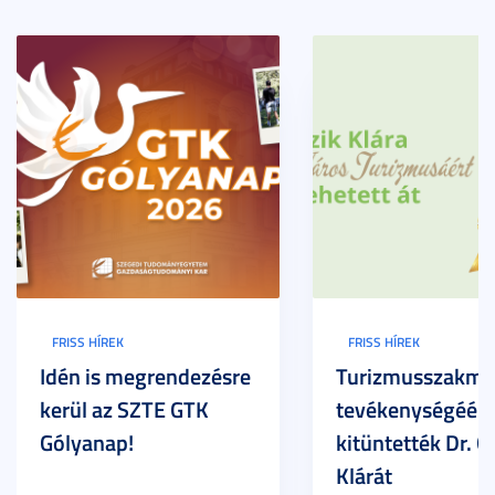
FRISS HÍREK
FRISS HÍREK
Idén is megrendezésre
Turizmusszakma
kerül az SZTE GTK
tevékenységéért
Gólyanap!
kitüntették Dr. G
Klárát