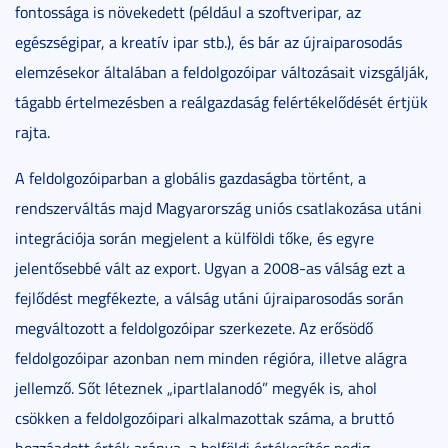
fontossága is növekedett (például a szoftveripar, az
egészségipar, a kreatív ipar stb.), és bár az újraiparosodás
elemzésekor általában a feldolgozóipar változásait vizsgálják,
tágabb értelmezésben a reálgazdaság felértékelődését értjük
rajta.
A feldolgozóiparban a globális gazdaságba történt, a
rendszerváltás majd Magyarország uniós csatlakozása utáni
integrációja során megjelent a külföldi tőke, és egyre
jelentősebbé vált az export. Ugyan a 2008-as válság ezt a
fejlődést megfékezte, a válság utáni újraiparosodás során
megváltozott a feldolgozóipar szerkezete. Az erősödő
feldolgozóipar azonban nem minden régióra, illetve alágra
jellemző. Sőt léteznek „ipartlalanodó” megyék is, ahol
csökken a feldolgozóipari alkalmazottak száma, a bruttó