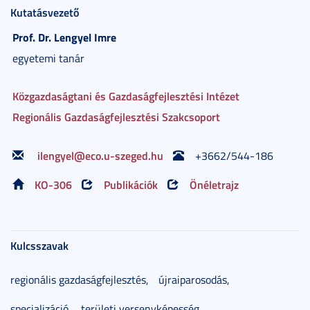
Kutatásvezető
Prof. Dr.
Lengyel
Imre
egyetemi tanár
Közgazdaságtani és Gazdaságfejlesztési Intézet
Regionális Gazdaságfejlesztési Szakcsoport
ilengyel@eco.u-szeged.hu
+
3662/544-186
KO-306
Publikációk
Önéletrajz
Kulcsszavak
regionális gazdaságfejlesztés,
újraiparosodás,
specializáció,
területi versenyképesség