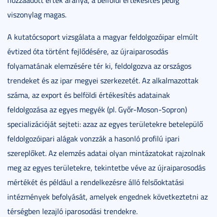
hozzáadott érték aránya, a belföldi értékesítés pedig
viszonylag magas.
A kutatócsoport vizsgálata a magyar feldolgozóipar elmúlt
évtized óta történt fejlődésére, az újraiparosodás
folyamatának elemzésére tér ki, feldolgozva az országos
trendeket és az ipar megyei szerkezetét. Az alkalmazottak
száma, az export és belföldi értékesítés adatainak
feldolgozása az egyes megyék (pl. Győr-Moson-Sopron)
specializációját sejteti: azaz az egyes területekre betelepülő
feldolgozóipari alágak vonzzák a hasonló profilú ipari
szereplőket. Az elemzés adatai olyan mintázatokat rajzolnak
meg az egyes területekre, tekintetbe véve az újraiparosodás
mértékét és például a rendelkezésre álló felsőoktatási
intézmények befolyását, amelyek engednek következtetni az
térségben lezajló iparosodási trendekre.