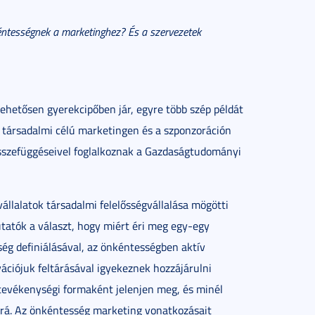
éntességnek a marketinghez? És a szervezetek
etősen gyerekcipőben jár, egyre több szép példát
 a társadalmi célú marketingen és a szponzoráción
összefüggéseivel foglalkoznak a Gazdaságtudományi
állalatok társadalmi felelősségvállalása mögötti
utatók a választ, hogy miért éri meg egy-egy
ég definiálásával, az önkéntességben aktív
ációjuk feltárásával igyekeznek hozzájárulni
tevékenységi formaként jelenjen meg, és minél
 rá. Az önkéntesség marketing vonatkozásait