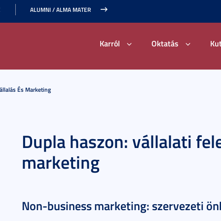
E
ALUMNI / ALMA MATER
Karról
Oktatás
Ku
állalás És Marketing
Dupla haszon: vállalati fel
marketing
Non-business marketing: szervezeti ö