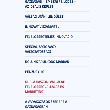
GAZDASÁGI + EMBERI FEJLŐDÉS –
AZ IDEÁLIS KÉPLET
VÁLSÁG UTÁNI LENDÜLET
INNOVATÍV SZÁMVITEL
FELELŐSSÉGTELJES INNOVÁCIÓ
SPECIALIZÁCIÓ VAGY
VÁLTOZATOSSÁG?
RÓLUNK ÁRULKODÓ MÁRKÁK
PÉNZÜGYI IQ
DUPLA HASZON: VÁLLALATI
FELELŐSSÉGVÁLLALÁS ÉS
MARKETING
A VÁRAKOZÁSOK SZEREPE A
GAZDASÁGBAN