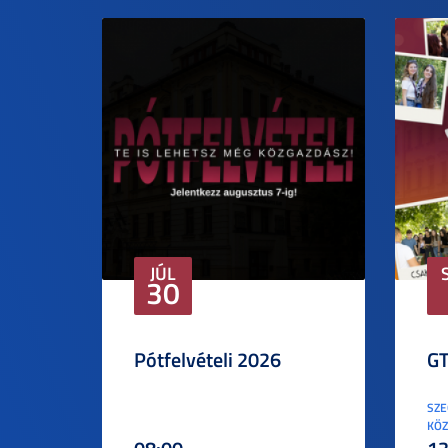
JÚL
30
Pótfelvételi 2026
GT
SZE
KÖZ