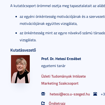
A kutatócsoport örömmel osztja meg tapasztalatait az alább
az egyéni önkéntesség motivációjának és a szervezet
motivációijának együttes vizsgálata,
az önkéntesség mint az egyre növekvő számú társada
vizsgálata.
Kutatásvezető
Prof. Dr.
Hetesi
Erzsébet
egyetemi tanár
Üzleti Tudományok Intézete
Marketing Szakcsoport
hetesi@eco.u-szeged.hu
+3
Önéletrajz