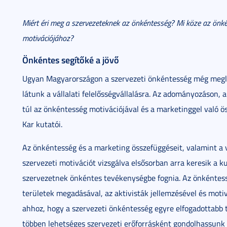
Miért éri meg a szervezeteknek az önkéntesség? Mi köze az önk
motivációjához?
Önkéntes segítőké a jövő
Ugyan Magyarországon a szervezeti önkéntesség még megleh
látunk a vállalati felelősségvállalásra. Az adományozáson,
túl az önkéntesség motivációjával és a marketinggel való 
Kar kutatói.
Az önkéntesség és a marketing összefüggéseit, valamint a v
szervezeti motivációt vizsgálva elsősorban arra keresik a k
szervezetnek önkéntes tevékenységbe fognia. Az önkéntess
területek megadásával, az aktivisták jellemzésével és motiv
ahhoz, hogy a szervezeti önkéntesség egyre elfogadottabb 
többen lehetséges szervezeti erőforrásként gondolhassunk