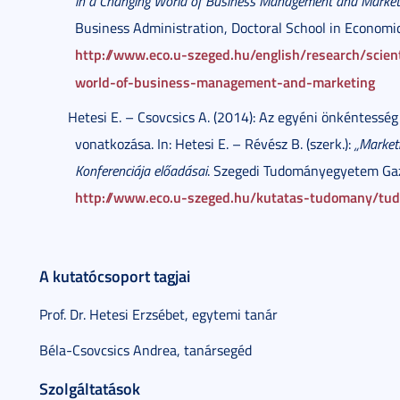
in a Changing World of Business Management and Market
Business Administration, Doctoral School in Economic
http://www.eco.u-szeged.hu/english/research/scien
world-of-business-management-and-marketing
Hetesi E. – Csovcsics A. (2014): Az egyéni önkéntesség
vonatkozása. In: Hetesi E. – Révész B. (szerk.):
„Market
Konferenciája előadásai
. Szegedi Tudományegyetem Ga
http://www.eco.u-szeged.hu/kutatas-tudomany/tu
A kutatócsoport tagjai
Prof. Dr. Hetesi Erzsébet, egytemi tanár
Béla-Csovcsics Andrea, tanársegéd
Szolgáltatások