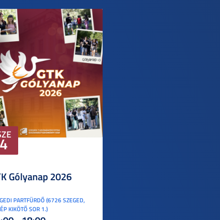
SZE
4
K Gólyanap 2026
GEDI PARTFÜRDŐ (6726 SZEGED,
ÉP KIKÖTŐ SOR 1.)