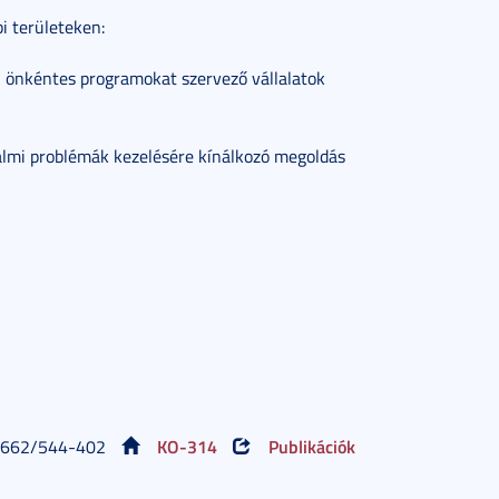
i területeken:
i önkéntes programokat szervező vállalatok
lmi problémák kezelésére kínálkozó megoldás
KO-314
Publikációk
662/544-402