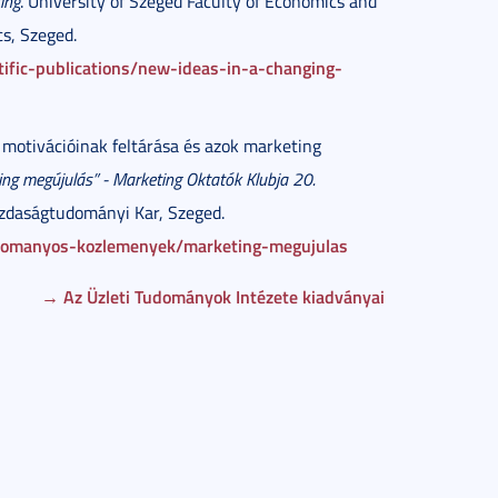
ing
. University of Szeged Faculty of Economics and
s, Szeged.
tific-publications/new-ideas-in-a-changing-
 motivációinak feltárása és azok marketing
ing megújulás” - Marketing Oktatók Klubja 20.
zdaságtudományi Kar, Szeged.
domanyos-kozlemenyek/marketing-megujulas
→ Az Üzleti Tudományok Intézete kiadványai