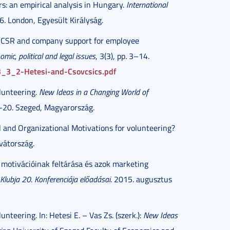
s: an empirical analysis in Hungary.
International
. London, Egyesült Királyság.
 of CSR and company support for employee
mic, political and legal issues
, 3(3), pp. 3–14.
3_3_2-Hetesi-and-Csovcsics.pdf
lunteering.
New Ideas in a Changing World of
–20. Szeged, Magyarország.
al and Organizational Motivations for volunteering?
vátország.
 motivációinak feltárása és azok marketing
Klubja 20. Konferenciája előadásai
. 2015. augusztus
teering. In: Hetesi E. – Vas Zs. (szerk.):
New Ideas