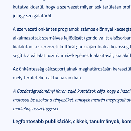
kutatva kiderül, hogy a szervezet milyen sok területen pro
jó ügy szolgálatáról.
A szervezeti önkéntes programok számos előnnyel kecsegtet
alkalmazottak személyes fejlődését (gondolva itt elsősorban
kialakítani a szervezeti kultúrát; hozzájárulnak a közösség
segítik a vállalat pozitív imázsképének kialakítását, kialak
Az önkéntesség célcsoportjainak meghatározásán keresztül 
mely területeken aktív hazánkban.
A Gazdaságtudományi Karon zajló kutatások célja, hogy a hazai 
mutassa be azokat a tényezőket, amelyek mentén megragadhatók 
marketing összefüggései.
Legfontosabb publikációk, cikkek, tanulmányok, kon