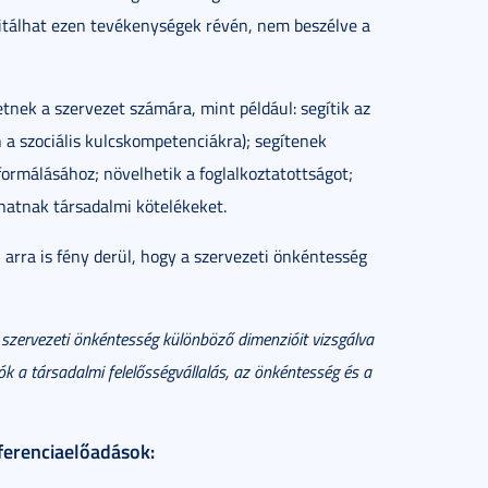
fitálhat ezen tevékenységek révén, nem beszélve a
nek a szervezet számára, mint például: segítik az
 a szociális kulcskompetenciákra); segítenek
 formálásához; növelhetik a foglalkoztatottságot;
íthatnak társadalmi kötelékeket.
arra is fény derül, hogy a szervezeti önkéntesség
szervezeti önkéntesség különböző dimenzióit vizsgálva
a társadalmi felelősségvállalás, az önkéntesség és a
ferenciaelőadások: