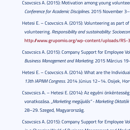
Csovcsics A. (2015): Motivation among young volunteer
Conference for Academic Disciplines
. 2015 November 3–6
Hetesi E. – Csovcsics A. (2015): Volunteering as part
volunteering.
Responsibility and sustainability: Socioecono
http://www.grupomio.org/wp-content/uploads/RS-
Csovcsics A. (2015): Company Support for Employee Vo
Business Management and Marketing
. 2015 Március 19
Hetesi E. – Csovcsics A. (2014): What are the Individu
13th IAPNM Congress
. 2014 Június 12–14. Osijek, Hor
Csovcsics A. – Hetesi E. (2014): Az egyéni önkéntesség
vonatkozása.
„Marketing megújulás” - Marketing Oktatók 
28–29. Szeged, Magyarország.
Csovcsics A. (2015): Company Support for Employee Volun