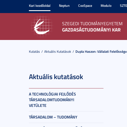
Kari kezdőoldal
Neptun
CooSpace
Modulo
SZT
SZEGEDI TUDOMÁNYEGYETEM
GAZDASÁGTUDOMÁNYI KAR
Kutatás
Aktuális Kutatások
Dupla Haszon: Vállalati Felelősségv
Aktuális kutatások
A TECHNOLÓGIAI FEJLŐDÉS
TÁRSADALOMTUDOMÁNYI
VETÜLETE
TÁRSADALOM – TUDOMÁNY