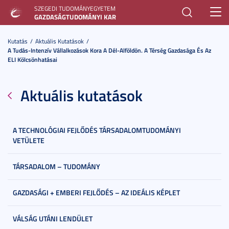
SZEGEDI TUDOMÁNYEGYETEM
Toggl
GAZDASÁGTUDOMÁNYI KAR
navig
Kutatás
Aktuális Kutatások
A Tudás-Intenzív Vállalkozások Kora A Dél-Alföldön. A Térség Gazdasága És Az
ELI Kölcsönhatásai
Aktuális kutatások
A TECHNOLÓGIAI FEJLŐDÉS TÁRSADALOMTUDOMÁNYI
VETÜLETE
TÁRSADALOM – TUDOMÁNY
GAZDASÁGI + EMBERI FEJLŐDÉS – AZ IDEÁLIS KÉPLET
VÁLSÁG UTÁNI LENDÜLET