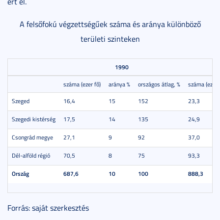
ért el.
A felsőfokú végzettségűek száma és aránya különböző
területi szinteken
1990
száma (ezer fő)
aránya %
országos átlag, %
száma (ezer 
Szeged
16,4
15
152
23,3
Szegedi kistérség
17,5
14
135
24,9
Csongrád megye
27,1
9
92
37,0
Dél-alföld régió
70,5
8
75
93,3
Ország
687,6
10
100
888,3
Forrás: saját szerkesztés