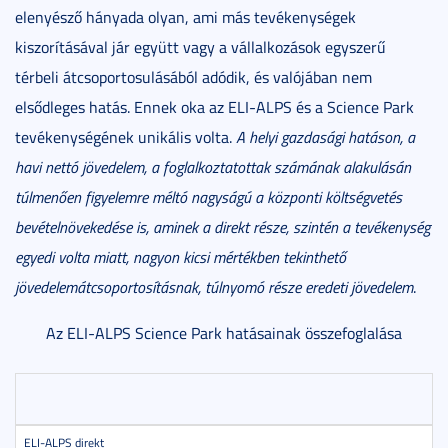
elenyésző hányada olyan, ami más tevékenységek
kiszorításával jár együtt vagy a vállalkozások egyszerű
térbeli átcsoportosulásából adódik, és valójában nem
elsődleges hatás. Ennek oka az ELI-ALPS és a Science Park
tevékenységének unikális volta.
A helyi gazdasági hatáson, a
havi nettó jövedelem, a foglalkoztatottak számának alakulásán
túlmenően figyelemre méltó nagyságú a központi költségvetés
bevételnövekedése is, aminek a direkt része, szintén a tevékenység
egyedi volta miatt, nagyon kicsi mértékben tekinthető
jövedelemátcsoportosításnak, túlnyomó része eredeti jövedelem
.
Az ELI-ALPS Science Park hatásainak összefoglalása
N
(
ELI-ALPS direkt
1