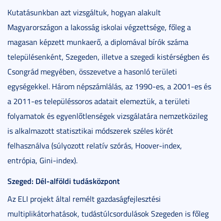
Kutatásunkban azt vizsgáltuk, hogyan alakult
Magyarországon a lakosság iskolai végzettsége, főleg a
magasan képzett munkaerő, a diplomával bírók száma
településenként, Szegeden, illetve a szegedi kistérségben és
Csongrád megyében, összevetve a hasonló területi
egységekkel. Három népszámlálás, az 1990-es, a 2001-es és
a 2011-es településsoros adatait elemeztük, a területi
folyamatok és egyenlőtlenségek vizsgálatára nemzetközileg
is alkalmazott statisztikai módszerek széles körét
felhasználva (súlyozott relatív szórás, Hoover-index,
entrópia, Gini-index).
Szeged: Dél-alföldi tudásközpont
Az ELI projekt által remélt gazdaságfejlesztési
multiplikátorhatások, tudástúlcsordulások Szegeden is főleg