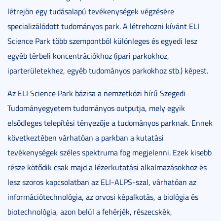
létrejön egy tudásalapú tevékenységek végzésére
specializálódott tudományos park. A létrehozni kívánt ELI
Science Park több szempontból különleges és egyedi lesz
egyéb térbeli koncentrációkhoz (ipari parkokhoz,
iparterületekhez, egyéb tudományos parkokhoz stb.) képest.
Az ELI Science Park bázisa a nemzetközi hírű Szegedi
Tudományegyetem tudományos outputja, mely egyik
elsődleges telepítési tényezője a tudományos parknak. Ennek
következtében várhatóan a parkban a kutatási
tevékenységek széles spektruma fog megjelenni. Ezek kisebb
része kötődik csak majd a lézerkutatási alkalmazásokhoz és
lesz szoros kapcsolatban az ELI-ALPS-szal, várhatóan az
információtechnológia, az orvosi képalkotás, a biológia és
biotechnológia, azon belül a fehérjék, részecskék,