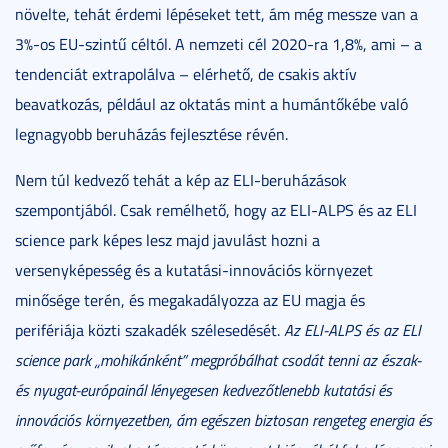
növelte, tehát érdemi lépéseket tett, ám még messze van a
3%-os EU-szintű céltól. A nemzeti cél 2020-ra 1,8%, ami – a
tendenciát extrapolálva – elérhető, de csakis aktív
beavatkozás, például az oktatás mint a humántőkébe való
legnagyobb beruházás fejlesztése révén.
Nem túl kedvező tehát a kép az ELI-beruházások
szempontjából. Csak remélhető, hogy az ELI-ALPS és az ELI
science park képes lesz majd javulást hozni a
versenyképesség és a kutatási-innovációs környezet
minősége terén, és megakadályozza az EU magja és
perifériája közti szakadék szélesedését.
Az ELI-ALPS és az ELI
science park „mohikánként” megpróbálhat csodát tenni az észak-
és nyugat-európainál lényegesen kedvezőtlenebb kutatási és
innovációs környezetben, ám egészen biztosan rengeteg energia és