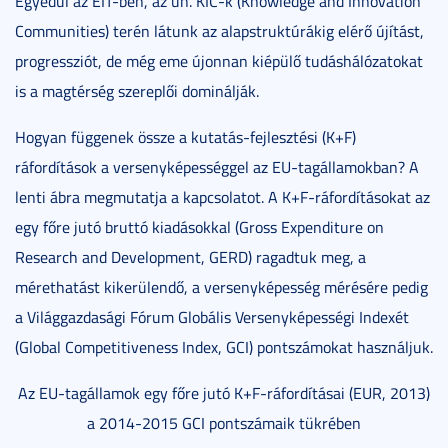
Egyedül az EIT-ben, az ún. KIC-k (Knowledge and Innovation
Communities) terén látunk az alapstruktúrákig elérő újítást,
progressziót, de még eme újonnan kiépülő tudáshálózatokat
is a magtérség szereplői dominálják.
Hogyan függenek össze a kutatás-fejlesztési (K+F)
ráfordítások a versenyképességgel az EU-tagállamokban? A
lenti ábra megmutatja a kapcsolatot. A K+F-ráfordításokat az
egy főre jutó bruttó kiadásokkal (Gross Expenditure on
Research and Development, GERD) ragadtuk meg, a
mérethatást kikerülendő, a versenyképesség mérésére pedig
a Világgazdasági Fórum Globális Versenyképességi Indexét
(Global Competitiveness Index, GCI) pontszámokat használjuk.
Az EU-tagállamok egy főre jutó K+F-ráfordításai (EUR, 2013)
a 2014-2015 GCI pontszámaik tükrében