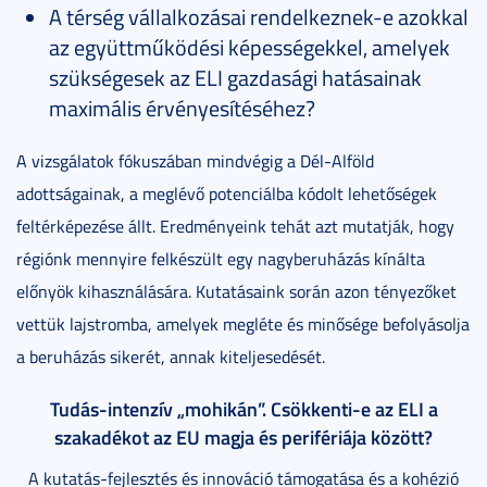
A térség vállalkozásai rendelkeznek-e azokkal
az együttműködési képességekkel, amelyek
szükségesek az ELI gazdasági hatásainak
maximális érvényesítéséhez?
A vizsgálatok fókuszában mindvégig a Dél-Alföld
adottságainak, a meglévő potenciálba kódolt lehetőségek
feltérképezése állt. Eredményeink tehát azt mutatják, hogy
régiónk mennyire felkészült egy nagyberuházás kínálta
előnyök kihasználására. Kutatásaink során azon tényezőket
vettük lajstromba, amelyek megléte és minősége befolyásolja
a beruházás sikerét, annak kiteljesedését.
Tudás-intenzív „mohikán”. Csökkenti-e az ELI a
szakadékot az EU magja és perifériája között?
A kutatás-fejlesztés és innováció támogatása és a kohézió