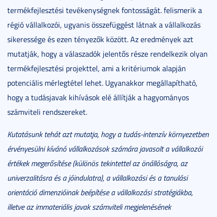
termékfejlesztési tevékenységnek fontosságát. felismerik a
régió vállalkozói, ugyanis összefüggést látnak a vállalkozás
sikeressége és ezen tényezők között. Az eredmények azt
mutatják, hogy a válaszadók jelentős része rendelkezik olyan
termékfejlesztési projekttel, ami a kritériumok alapján
potenciális mérlegtétel lehet. Ugyanakkor megállapítható,
hogy a tudásjavak kihívások elé állítják a hagyományos
számviteli rendszereket.
Kutatásunk tehát azt mutatja, hogy a tudás-intenzív környezetben
érvényesülni kívánó vállalkozások számára javasolt a vállalkozói
értékek megerősítése (különös tekintettel az önállóságra, az
univerzalitásra és a jóindulatra), a vállalkozási és a tanulási
orientáció dimenzióinak beépítése a vállalkozási stratégiákba,
illetve az immateriális javak számviteli megjelenésének