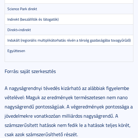
Science Park direkt
5
Indirekt (beszállítók és látogatók)
9
Direkt+indirekt
7
Indukált (regionális multiplikátorhatás révén a térség gazdaságába tovagyűrűző)
5
Együttesen
1
Forrás: saját szerkesztés
A nagyságrendnyi tévedés kizárható az alábbiak figyelembe
vételével: Maguk az eredmények természetesen nem nano
nagyságrendű pontosságúak. A végeredmények pontossága a
jövedelmekre vonatkozóan milliárdos nagyságrendű. A
számszerűsített hatások nem fedik le a hatások teljes körét,
csak azok számszerűsíthető részét.