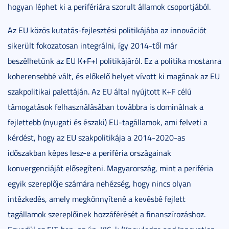
hogyan léphet ki a perifériára szorult államok csoportjából.
Az EU közös kutatás-fejlesztési politikájába az innovációt
sikerült fokozatosan integrálni, így 2014-től már
beszélhetünk az EU K+F+I politikájáról. Ez a politika mostanra
koherensebbé vált, és előkelő helyet vívott ki magának az EU
szakpolitikai palettáján. Az EU által nyújtott K+F célú
támogatások felhasználásában továbbra is dominálnak a
fejlettebb (nyugati és északi) EU-tagállamok, ami felveti a
kérdést, hogy az EU szakpolitikája a 2014-2020-as
időszakban képes lesz-e a periféria országainak
konvergenciáját elősegíteni. Magyarország, mint a periféria
egyik szereplője számára nehézség, hogy nincs olyan
intézkedés, amely megkönnyítené a kevésbé fejlett
tagállamok szereplőinek hozzáférését a finanszírozáshoz.