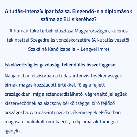
A tudás-intenzív ipar bázisa. Elegendő-e a diplomások
száma az ELI sikeréhez?
A humán tőke térbeli eloszlása Magyarországon, különös
tekintettel Szegedre és vonzáskörzetére (A kutatás vezetői:
Szakálné Kanó Izabella – Lengyel Imre)
Iskolázottság és gazdasági fellendülés összefüggései
Napjainkban elsősorban a tudás-intenzív tevékenységek
bírnak magas hozzáadott értékkel, főleg a fejlett
országokban, míg a sztenderdizálható, végrehajtó jellegűek
kiszerveződnek az alacsony bérköltséggel bíró fejlődő
országokba. A tudás-intenzív tevékenységek elsősorban
magasan kvalifikált munkaerőt, a diplomások tömegeit
igénylik.