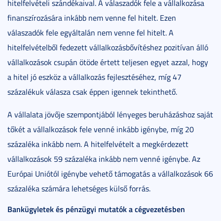
hitelfelvételi szándékaival. A válaszadók fele a vállalkozása
finanszírozására inkább nem venne fel hitelt. Ezen
válaszadók fele egyáltalán nem venne fel hitelt. A
hitelfelvételből fedezett vállalkozásbővítéshez pozitívan álló
vállalkozások csupán ötöde értett teljesen egyet azzal, hogy
a hitel jó eszköz a vállalkozás fejlesztéséhez, míg 47
százalékuk válasza csak éppen igennek tekinthető.
A vállalata jövője szempontjából lényeges beruházáshoz saját
tőkét a vállalkozások fele venné inkább igénybe, míg 20
százaléka inkább nem. A hitelfelvételt a megkérdezett
vállalkozások 59 százaléka inkább nem venné igénybe. Az
Európai Uniótól igénybe vehető támogatás a vállalkozások 66
százaléka számára lehetséges külső forrás.
Bankügyletek és pénzügyi mutatók a cégvezetésben