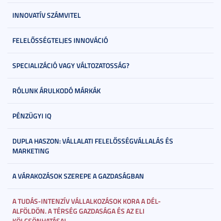
INNOVATÍV SZÁMVITEL
FELELŐSSÉGTELJES INNOVÁCIÓ
SPECIALIZÁCIÓ VAGY VÁLTOZATOSSÁG?
RÓLUNK ÁRULKODÓ MÁRKÁK
PÉNZÜGYI IQ
DUPLA HASZON: VÁLLALATI FELELŐSSÉGVÁLLALÁS ÉS
MARKETING
A VÁRAKOZÁSOK SZEREPE A GAZDASÁGBAN
A TUDÁS-INTENZÍV VÁLLALKOZÁSOK KORA A DÉL-
ALFÖLDÖN. A TÉRSÉG GAZDASÁGA ÉS AZ ELI
KÖLCSÖNHATÁSAI