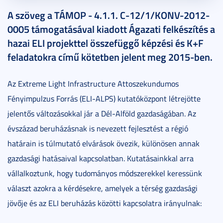
2015. szeptember 15.
15 perc
A szöveg a TÁMOP - 4.1.1. C-12/1/KONV-2012-
0005 támogatásával kiadott Ágazati felkészítés a
hazai ELI projekttel összefüggő képzési és K+F
feladatokra című kötetben jelent meg 2015-ben.
Az Extreme Light Infrastructure Attoszekundumos
Fényimpulzus Forrás (ELI-ALPS) kutatóközpont létrejötte
jelentős változásokkal jár a Dél-Alföld gazdaságában. Az
évszázad beruházásnak is nevezett fejlesztést a régió
határain is túlmutató elvárások övezik, különösen annak
gazdasági hatásaival kapcsolatban. Kutatásainkkal arra
vállalkoztunk, hogy tudományos módszerekkel keressünk
választ azokra a kérdésekre, amelyek a térség gazdasági
jövője és az ELI beruházás közötti kapcsolatra irányulnak: