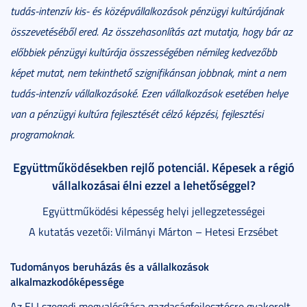
tudás-intenzív kis- és középvállalkozások pénzügyi kultúrájának
összevetéséből ered. Az összehasonlítás azt mutatja, hogy bár az
előbbiek pénzügyi kultúrája összességében némileg kedvezőbb
képet mutat, nem tekinthető szignifikánsan jobbnak, mint a nem
tudás-intenzív vállalkozásoké. Ezen vállalkozások esetében helye
van a pénzügyi kultúra fejlesztését célzó képzési, fejlesztési
programoknak.
Együttműködésekben rejlő potenciál. Képesek a régió
vállalkozásai élni ezzel a lehetőséggel?
Együttműködési képesség helyi jellegzetességei
A kutatás vezetői: Vilmányi Márton – Hetesi Erzsébet
Tudományos beruházás és a vállalkozások
alkalmazkodóképessége
Az ELI szegedi megvalósítása gazdaságfejlesztésre gyakorolt