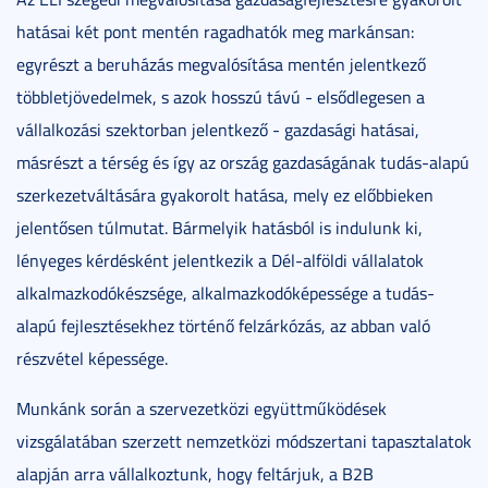
hatásai két pont mentén ragadhatók meg markánsan:
egyrészt a beruházás megvalósítása mentén jelentkező
többletjövedelmek, s azok hosszú távú - elsődlegesen a
vállalkozási szektorban jelentkező - gazdasági hatásai,
másrészt a térség és így az ország gazdaságának tudás-alapú
szerkezetváltására gyakorolt hatása, mely ez előbbieken
jelentősen túlmutat. Bármelyik hatásból is indulunk ki,
lényeges kérdésként jelentkezik a Dél-alföldi vállalatok
alkalmazkodókészsége, alkalmazkodóképessége a tudás-
alapú fejlesztésekhez történő felzárkózás, az abban való
részvétel képessége.
Munkánk során a szervezetközi együttműködések
vizsgálatában szerzett nemzetközi módszertani tapasztalatok
alapján arra vállalkoztunk, hogy feltárjuk, a B2B