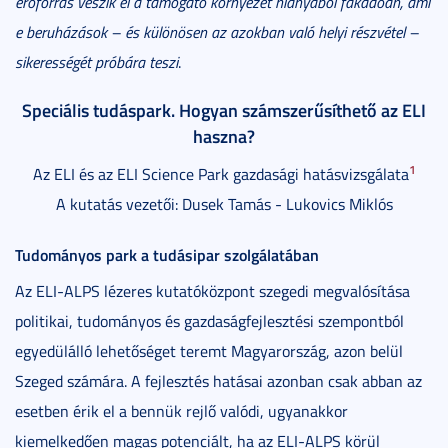
erőforrás veszik el a támogató környezet hiányából fakadóan, ami
e beruházások – és különösen az azokban való helyi részvétel –
sikerességét próbára teszi
.
Speciális tudáspark. Hogyan számszerűsíthető az ELI
haszna?
1
Az ELI és az ELI Science Park gazdasági hatásvizsgálata
A kutatás vezetői: Dusek Tamás - Lukovics Miklós
Tudományos park a tudásipar szolgálatában
Az ELI-ALPS lézeres kutatóközpont szegedi megvalósítása
politikai, tudományos és gazdaságfejlesztési szempontból
egyedülálló lehetőséget teremt Magyarország, azon belül
Szeged számára. A fejlesztés hatásai azonban csak abban az
esetben érik el a bennük rejlő valódi, ugyanakkor
kiemelkedően magas potenciált, ha az ELI-ALPS körül