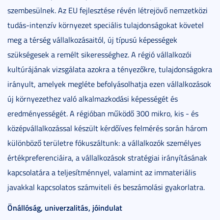
szembesülnek. Az EU fejlesztése révén létrejövő nemzetközi
tudás-intenzív környezet speciális tulajdonságokat követel
meg a térség vállalkozásaitól, új típusú képességek
szükségesek a remélt sikerességhez. A régió vállalkozói
kultúrájának vizsgálata azokra a tényezőkre, tulajdonságokra
irányult, amelyek megléte befolyásolhatja ezen vállalkozások
új környezethez való alkalmazkodási képességét és
eredményességét. A régióban működő 300 mikro, kis - és
középvállalkozással készült kérdőíves felmérés során három
különböző területre fókuszáltunk: a vállalkozók személyes
értékpreferenciáira, a vállalkozások stratégiai irányításának
kapcsolatára a teljesítménnyel, valamint az immateriális
javakkal kapcsolatos számviteli és beszámolási gyakorlatra.
Önállóság, univerzalitás, jóindulat