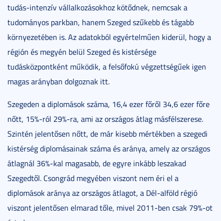
tudás-intenzív vállalkozásokhoz kötődnek, nemcsak a
tudományos parkban, hanem Szeged szűkebb és tágabb
környezetében is. Az adatokból egyértelműen kiderül, hogy a
régión és megyén belül Szeged és kistérsége
tudásközpontként működik, a felsőfokú végzettségűek igen
magas arányban dolgoznak itt.
Szegeden a diplomások száma, 16,4 ezer főről 34,6 ezer főre
nőtt, 15%-ról 29%-ra, ami az országos átlag másfélszerese.
Szintén jelentősen nőtt, de már kisebb mértékben a szegedi
kistérség diplomásainak száma és aránya, amely az országos
átlagnál 36%-kal magasabb, de egyre inkább leszakad
Szegedtől. Csongrád megyében viszont nem éri el a
diplomások aránya az országos átlagot, a Dél-alföld régió
viszont jelentősen elmarad tőle, mivel 2011-ben csak 79%-ot