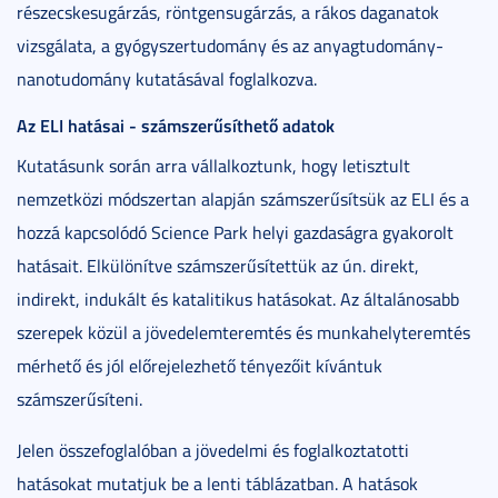
részecskesugárzás, röntgensugárzás, a rákos daganatok
vizsgálata, a gyógyszertudomány és az anyagtudomány-
nanotudomány kutatásával foglalkozva.
Az ELI hatásai - számszerűsíthető adatok
Kutatásunk során arra vállalkoztunk, hogy letisztult
nemzetközi módszertan alapján számszerűsítsük az ELI és a
hozzá kapcsolódó Science Park helyi gazdaságra gyakorolt
hatásait. Elkülönítve számszerűsítettük az ún. direkt,
indirekt, indukált és katalitikus hatásokat. Az általánosabb
szerepek közül a jövedelemteremtés és munkahelyteremtés
mérhető és jól előrejelezhető tényezőit kívántuk
számszerűsíteni.
Jelen összefoglalóban a jövedelmi és foglalkoztatotti
hatásokat mutatjuk be a lenti táblázatban. A hatások