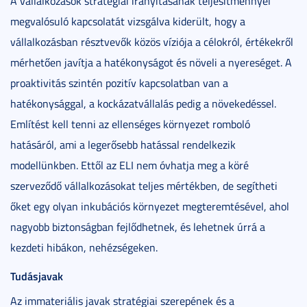
A vállalkozások stratégiai irányításának teljesítménnyel
megvalósuló kapcsolatát vizsgálva kiderült, hogy a
vállalkozásban résztvevők közös víziója a célokról, értékekről
mérhetően javítja a hatékonyságot és növeli a nyereséget. A
proaktivitás szintén pozitív kapcsolatban van a
hatékonysággal, a kockázatvállalás pedig a növekedéssel.
Említést kell tenni az ellenséges környezet romboló
hatásáról, ami a legerősebb hatással rendelkezik
modellünkben. Ettől az ELI nem óvhatja meg a köré
szerveződő vállalkozásokat teljes mértékben, de segítheti
őket egy olyan inkubációs környezet megteremtésével, ahol
nagyobb biztonságban fejlődhetnek, és lehetnek úrrá a
kezdeti hibákon, nehézségeken.
Tudásjavak
Az immateriális javak stratégiai szerepének és a