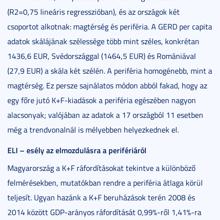
(R2=0,75 lineáris regresszióban), és az országok két
csoportot alkotnak: magtérség és periféria. A GERD per capita
adatok skálájának szélessége több mint széles, konkrétan
1436,6 EUR, Svédországgal (1464,5 EUR) és Romániával
(27,9 EUR) a skála két szélén. A periféria homogénebb, mint a
magtérség. Ez persze sajnálatos módon abból fakad, hogy az
egy főre jutó K+F-kiadások a periféria egészében nagyon
alacsonyak; valójában az adatok a 17 országból 11 esetben
még a trendvonalnál is mélyebben helyezkednek el.
ELI – esély az elmozdulásra a perifériáról
Magyarország a K+F ráfordításokat tekintve a különböző
felmérésekben, mutatókban rendre a periféria átlaga körül
teljesít. Ugyan hazánk a K+F beruházások terén 2008 és
2014 között GDP-arányos ráfordítását 0,99%-ről 1,41%-ra