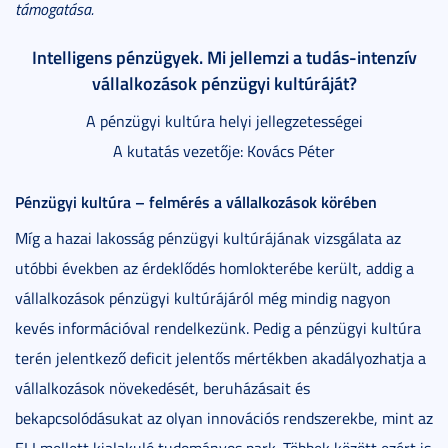
támogatása.
Intelligens pénzügyek. Mi jellemzi a tudás-intenzív
vállalkozások pénzügyi kultúráját?
A pénzügyi kultúra helyi jellegzetességei
A kutatás vezetője: Kovács Péter
Pénzügyi kultúra – felmérés a vállalkozások körében
Míg a hazai lakosság pénzügyi kultúrájának vizsgálata az
utóbbi években az érdeklődés homlokterébe került, addig a
vállalkozások pénzügyi kultúrájáról még mindig nagyon
kevés információval rendelkezünk. Pedig a pénzügyi kultúra
terén jelentkező deficit jelentős mértékben akadályozhatja a
vállalkozások növekedését, beruházásait és
bekapcsolódásukat az olyan innovációs rendszerekbe, mint az
ELI mellett kialakuló tudományos park. Többek között ezért is