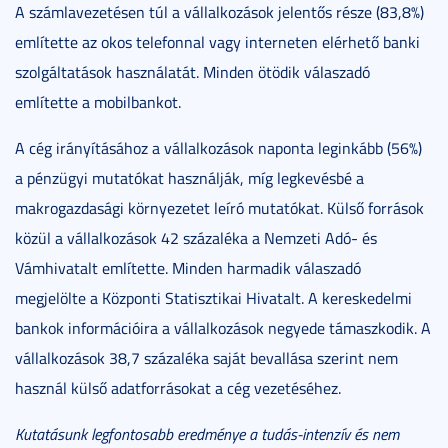
A számlavezetésen túl a vállalkozások jelentős része (83,8%)
említette az okos telefonnal vagy interneten elérhető banki
szolgáltatások használatát. Minden ötödik válaszadó
említette a mobilbankot.
A cég irányításához a vállalkozások naponta leginkább (56%)
a pénzügyi mutatókat használják, míg legkevésbé a
makrogazdasági környezetet leíró mutatókat. Külső források
közül a vállalkozások 42 százaléka a Nemzeti Adó- és
Vámhivatalt említette. Minden harmadik válaszadó
megjelölte a Központi Statisztikai Hivatalt. A kereskedelmi
bankok információira a vállalkozások negyede támaszkodik. A
vállalkozások 38,7 százaléka saját bevallása szerint nem
használ külső adatforrásokat a cég vezetéséhez.
Kutatásunk legfontosabb eredménye a tudás-intenzív és nem