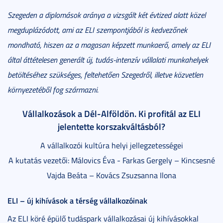
Szegeden a diplomások aránya a vizsgált két évtized alatt közel
megduplázódott, ami az ELI szempontjából is kedvezőnek
mondható, hiszen az a magasan képzett munkaerő, amely az ELI
által áttételesen generált új, tudás-intenzív vállalati munkahelyek
betöltéséhez szükséges, feltehetően Szegedről, illetve közvetlen
környezetéből fog származni.
Vállalkozások a Dél-Alföldön. Ki profitál az ELI
jelentette korszakváltásból?
A vállalkozói kultúra helyi jellegzetességei
A kutatás vezetői: Málovics Éva - Farkas Gergely – Kincsesné
Vajda Beáta – Kovács Zsuzsanna Ilona
ELI – új kihívások a térség vállalkozóinak
Az ELI köré épülő tudáspark vállalkozásai új kihívásokkal