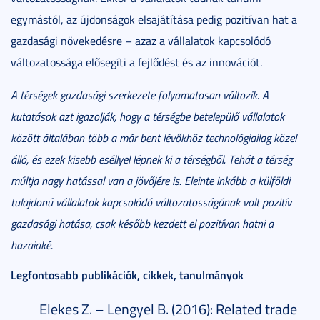
egymástól, az újdonságok elsajátítása pedig pozitívan hat a
gazdasági növekedésre – azaz a vállalatok kapcsolódó
változatossága elősegíti a fejlődést és az innovációt.
A térségek gazdasági szerkezete folyamatosan változik. A
kutatások azt igazolják, hogy a térségbe betelepülő vállalatok
között általában több a már bent lévőkhöz technológiailag közel
álló, és ezek kisebb eséllyel lépnek ki a térségből. Tehát a térség
múltja nagy hatással van a jövőjére is. Eleinte inkább a külföldi
tulajdonú vállalatok kapcsolódó változatosságának volt pozitív
gazdasági hatása, csak később kezdett el pozitívan hatni a
hazaiaké.
Legfontosabb publikációk, cikkek, tanulmányok
Elekes Z. – Lengyel B. (2016): Related trade