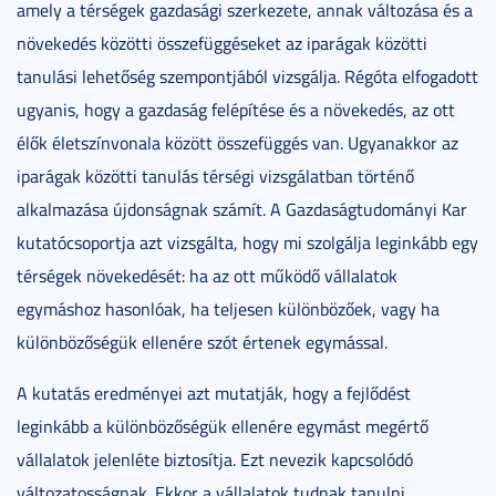
amely a térségek gazdasági szerkezete, annak változása és a
növekedés közötti összefüggéseket az iparágak közötti
tanulási lehetőség szempontjából vizsgálja. Régóta elfogadott
ugyanis, hogy a gazdaság felépítése és a növekedés, az ott
élők életszínvonala között összefüggés van. Ugyanakkor az
iparágak közötti tanulás térségi vizsgálatban történő
alkalmazása újdonságnak számít. A Gazdaságtudományi Kar
kutatócsoportja azt vizsgálta, hogy mi szolgálja leginkább egy
térségek növekedését: ha az ott működő vállalatok
egymáshoz hasonlóak, ha teljesen különbözőek, vagy ha
különbözőségük ellenére szót értenek egymással.
A kutatás eredményei azt mutatják, hogy a fejlődést
leginkább a különbözőségük ellenére egymást megértő
vállalatok jelenléte biztosítja. Ezt nevezik kapcsolódó
változatosságnak. Ekkor a vállalatok tudnak tanulni