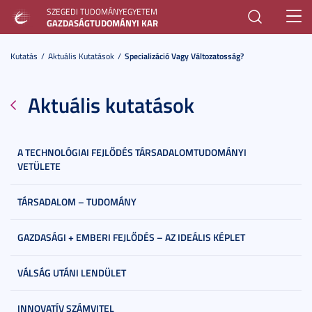
SZEGEDI TUDOMÁNYEGYETEM
Toggl
GAZDASÁGTUDOMÁNYI KAR
navig
Kutatás
Aktuális Kutatások
Specializáció Vagy Változatosság?
Aktuális kutatások
A TECHNOLÓGIAI FEJLŐDÉS TÁRSADALOMTUDOMÁNYI
VETÜLETE
TÁRSADALOM – TUDOMÁNY
GAZDASÁGI + EMBERI FEJLŐDÉS – AZ IDEÁLIS KÉPLET
VÁLSÁG UTÁNI LENDÜLET
INNOVATÍV SZÁMVITEL