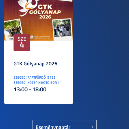
SZE
4
GTK Gólyanap 2026
SZEGEDI PARTFÜRDŐ (6726
SZEGED, KÖZÉP KIKÖTŐ SOR 1.)
13:00 - 18:00
Eseménynaptár