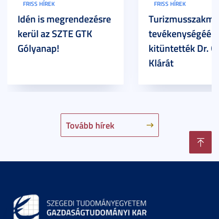
FRISS HÍREK
FRISS HÍREK
Idén is megrendezésre
Turizmusszakma
kerül az SZTE GTK
tevékenységéért
Gólyanap!
kitüntették Dr. G
Klárát
Tovább hírek