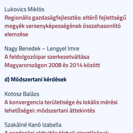
Lukovics Miklós
Regionális gazdaságfejlesztés: eltérő fejlettségű
megyék versenyképességének összehasonlító
elemzése
Nagy Benedek – Lengyel Imre
A feldolgozóipar szerkezetváltása
Magyarországon 2008 és 2014 között
d) Módszertani kérdések
Kotosz Balázs
A konvergencia területisége és lokális mérési
lehetőségei: módszertani áttekintés
Szakálné Kanó Izabella
A gazdasági aktivitás térbeli eloszlásának