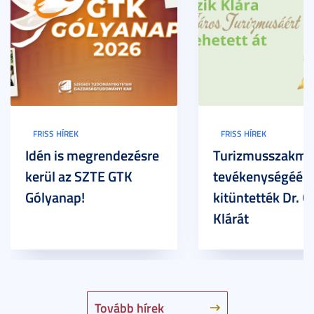
FRISS HÍREK
FRISS HÍREK
Idén is megrendezésre
Turizmusszakma
kerül az SZTE GTK
tevékenységéért
Gólyanap!
kitüntették Dr. G
Klárát
Tovább hírek