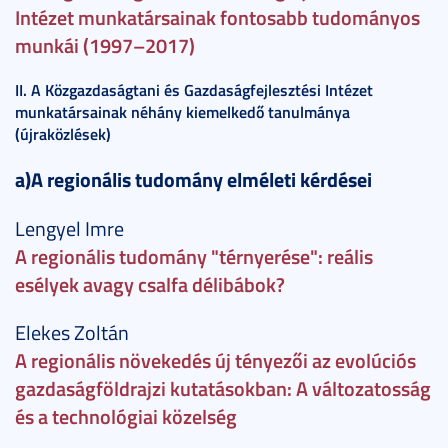
Intézet munkatársainak fontosabb tudományos
munkái (1997–2017)
II. A Közgazdaságtani és Gazdaságfejlesztési Intézet
munkatársainak néhány kiemelkedő tanulmánya
(újraközlések)
a)A regionális tudomány elméleti kérdései
Lengyel Imre
A regionális tudomány "térnyerése": reális
esélyek avagy csalfa délibábok?
Elekes Zoltán
A regionális növekedés új tényezői az evolúciós
gazdaságföldrajzi kutatásokban: A változatosság
és a technológiai közelség