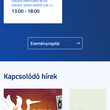
SZEGEDI PARTFÜRDŐ (6726
SZEGED, KÖZÉP KIKÖTŐ SOR 1.)
13:00 - 18:00
Eseménynaptár
Kapcsolódó hírek