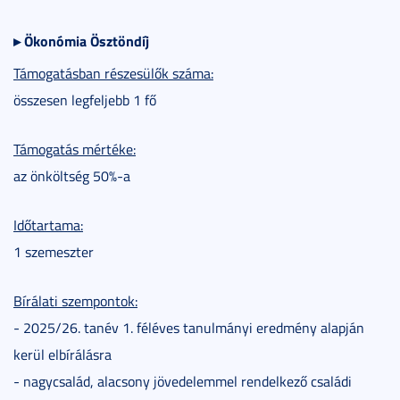
▸
Ökonómia Ösztöndíj
Támogatásban részesülők száma:
összesen legfeljebb 1 fő
Támogatás mértéke:
az önköltség 50%-a
Időtartama:
1 szemeszter
Bírálati szempontok:
- 2025/26. tanév 1. féléves tanulmányi eredmény alapján
kerül elbírálásra
- nagycsalád, alacsony jövedelemmel rendelkező családi