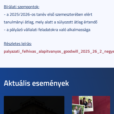
Bírálati szempontok:
- a 2025/2026-os tanév első szemeszterében elért
tanulmányi átlag, mely alatt a súlyozott átlag értendő
- a pályázó vállalati feladatokra való alkalmassága
Részletes leírás:
palyazati_felhivas_alapitvanyos_goodwill_2025_26_2_negy
Aktuális események