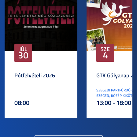
JÚL
SZE
30
4
Pótfelvételi 2026
GTK Gólyanap 2
SZEGEDI PARTFÜRDŐ (6
SZEGED, KÖZÉP KIKÖTŐ S
08:00
13:00 - 18:00