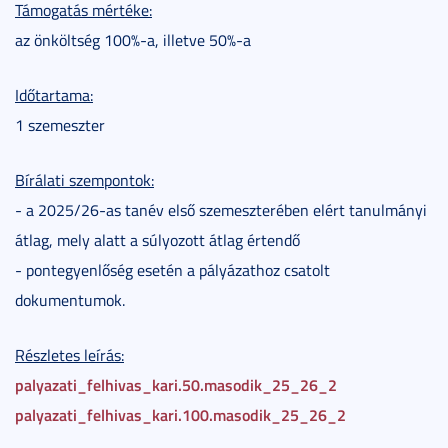
Támogatás mértéke:
az önköltség 100%-a, illetve 50%-a
Időtartama:
1 szemeszter
Bírálati szempontok:
- a 2025/26-as tanév első szemeszterében elért tanulmányi
átlag, mely alatt a súlyozott átlag értendő
- pontegyenlőség esetén a pályázathoz csatolt
dokumentumok.
Részletes leírás:
palyazati_felhivas_kari.50.masodik_25_26_2
palyazati_felhivas_kari.100.masodik_25_26_2