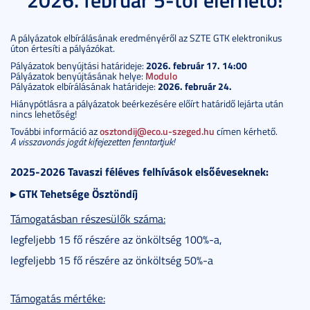
A pályázatok elbírálásának eredményéről az SZTE GTK elektronikus
úton értesíti a pályázókat.
2026. február 17. 14:00
Pályázatok benyújtási határideje:
Pályázatok benyújtásának helye:
Modulo
2026. február 24.
Pályázatok elbírálásának határideje:
Hiánypótlásra a pályázatok beérkezésére előírt határidő lejárta után
nincs lehetőség!
További információ az
osztondij@eco.u-szeged.hu
címen kérhető.
A visszavonás jogát kifejezetten fenntartjuk!
2025-2026 Tavaszi féléves felhívások elsőéveseknek:
▸ GTK Tehetsége Ösztöndíj
Támogatásban részesülők száma:
legfeljebb 15 fő részére az önköltség 100%-a,
legfeljebb 15 fő részére az önköltség 50%-a
Támogatás mértéke: