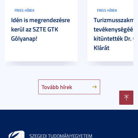
FRISS HÍREK
FRISS HÍREK
Idén is megrendezésre
Turizmusszakma
kerül az SZTE GTK
tevékenységéért
Gólyanap!
kitüntették Dr. G
Klárát
Tovább hírek