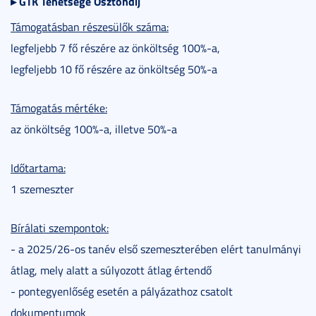
▸
GTK Tehetsége Ösztöndíj
Támogatásban részesülők száma:
legfeljebb 7 fő részére az önköltség 100%-a,
legfeljebb 10 fő részére az önköltség 50%-a
Támogatás mértéke:
az önköltség 100%-a, illetve 50%-a
Időtartama:
1 szemeszter
Bírálati szempontok:
- a 2025/26-os tanév első szemeszterében elért tanulmányi
átlag, mely alatt a súlyozott átlag értendő
- pontegyenlőség esetén a pályázathoz csatolt
dokumentumok