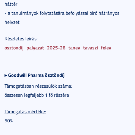
háttér
- a tanulmányok folytatására befolyással bíró hátrányos
helyzet
Részletes leírás:
osztondij_palyazat_2025-26_tanev_tavaszi_felev
▸
Goodwill Pharma ösztöndíj
Támogatásban részesülők száma:
összesen legfeljebb 1 fő részére
Támogatás mértéke:
50%