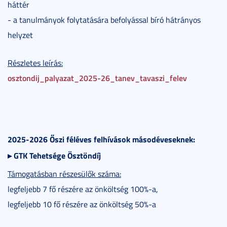
háttér
- a tanulmányok folytatására befolyással bíró hátrányos
helyzet
Részletes leírás:
osztondij_palyazat_2025-26_tanev_tavaszi_felev
2025-2026 Őszi féléves felhívások másodéveseknek:
▸
GTK Tehetsége Ösztöndíj
Támogatásban részesülők száma:
legfeljebb 7 fő részére az önköltség 100%-a,
legfeljebb 10 fő részére az önköltség 50%-a