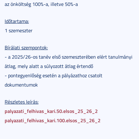
az önköltség 100%-a, illetve 50%-a
Időtartama:
1 szemeszter
Bírálati szempontok:
- a 2025/26-os tanév első szemeszterében elért tanulmányi
átlag, mely alatt a súlyozott átlag értendő
- pontegyenlőség esetén a pályázathoz csatolt
dokumentumok
Részletes leírás:
palyazati_felhivas_kari.50.elsos_25_26_2
palyazati_felhivas_kari.100.elsos_25_26_2