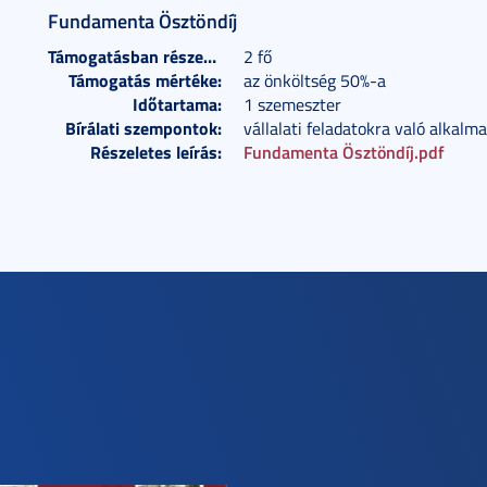
Fundamenta Ösztöndíj
Támogatásban részesülők száma:
2 fő
Támogatás mértéke:
az önköltség 50%-a
Időtartama:
1 szemeszter
Bírálati szempontok:
vállalati feladatokra való alkalm
Részeletes leírás:
Fundamenta Ösztöndíj.pdf