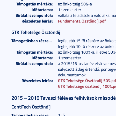
Támogatás mértéke:
az önköltség 50%-a
Időtartama:
1 szemeszter
Bírálati szempontok:
vállalati feladatokra való alkalm
Részeletes leírás:
Fundamenta Ösztöndíj.pdf
GTK Tehetsége Ösztöndíj
Támogatásban részesülők száma:
legfeljebb 15 fő részére az önkö
legfeljebb 10 fő részére az önkö
Támogatás mértéke:
az önköltség 100%-a, illetve 50%
Időtartama:
1 szemeszter
Bírálati szempontok:
a 2015/16-os tanév első szemesz
súlyozott átlag értendő, pontegy
dokumentumok
Részeletes leírás:
GTK Tehetsége Ösztöndíj 50%.pd
GTK Tehetsége ösztöndíj 100%.p
2015 – 2016 Tavaszi féléves felhívások másod
ContiTech Ösztöndíj
Támogatásban részesülők száma:
1 fő