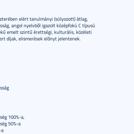
erében elért tanulmányi (súlyozott) átlag,
asság, angol nyelvből igazolt középfokú C típusú
ű emelt szintű érettségi, kulturális, közéleti
t díjak, elismerések előnyt jelentenek.
asság
ltség 100%-a,
ltség 50%-a
-a