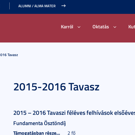
E
ALUMNI / ALMA MATER
Karról
Oktatás
Ku
016 Tavasz
2015-2016 Tavasz
2015 – 2016 Tavaszi féléves felhívások elsőév
Fundamenta Ösztöndíj
Támogatásban részesülők száma:
2 fő