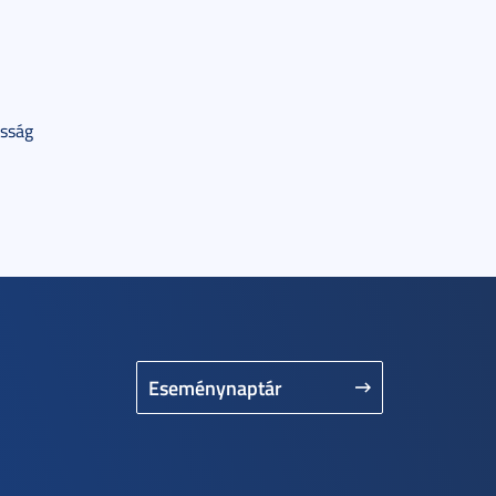
asság
Eseménynaptár