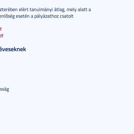
terében elért tanulmányi átlag, mely alatt a
enlőség esetén a pályázathoz csatolt
f
df
déveseknek
asság