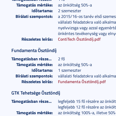
Támogatás mértéke:
az önköltség 50%-a
Időtartama:
2 szemeszter
Bírálati szempontok:
a 2015/16-os tanév első szemeszt
vállalati feladatokra való alkalm
nyelvvizsga vagy azzal egyenérték
önkéntes tevékenység vagy elnyer
Részeletes leírás:
ContiTech Ösztöndíj.pdf
Fundamenta Ösztöndíj
Támogatásban részesülők száma:
2 fő
Támogatás mértéke:
az önköltség 50%-a
Időtartama:
1 szemeszter
Bírálati szempontok:
vállalati feladatokra való alkalm
Részeletes leírás:
Fundamenta Ösztöndíj.pdf
GTK Tehetsége Ösztöndíj
Támogatásban részesülők száma:
legfeljebb 15 fő részére az önkö
legfeljebb 12 fő részére az önkö
Támogatás mértéke:
az önköltség 100%-a, illetve 50%