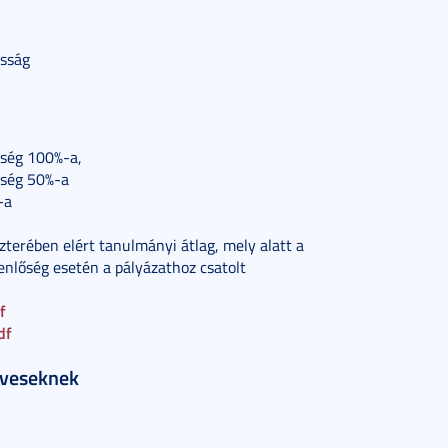
asság
ltség 100%-a,
ltség 50%-a
-a
terében elért tanulmányi átlag, mely alatt a
enlőség esetén a pályázathoz csatolt
f
df
éveseknek