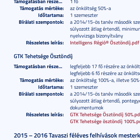
Támogatásban részesülők száma:
1 fő
Támogatás mértéke:
az önköltség 50%-a
Időtartama:
1 szemeszter
Bírálati szempontok:
a 2014/15-ös tanév második szem
súlyozott átlag értendő, minimum
nyelvvizsga bizonyítvány
Részeletes leírás:
Intelligens Régió® Ösztöndíj.pdf
GTK Tehetsége Ösztöndíj
Támogatásban részesülők száma:
legfeljebb 17 fő részére az önkö
legfeljebb 6 fő részére az önkölt
Támogatás mértéke:
az önköltség 100%-a, illetve 50%
Időtartama:
1 szemeszter
Bírálati szempontok:
a 2014/15-ös tanév második szem
súlyozott átlag értendő, pontegy
dokumentumok
Részeletes leírás:
GTK Tehetsége Ösztöndíj 50%.pd
GTK Tehetsége ösztöndíj 100%.p
2015 – 2016 Tavaszi féléves felhívások meste