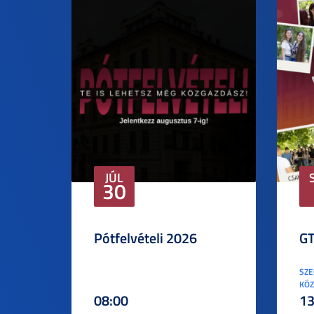
JÚL
30
Pótfelvételi 2026
GT
SZE
KÖZ
08:00
13