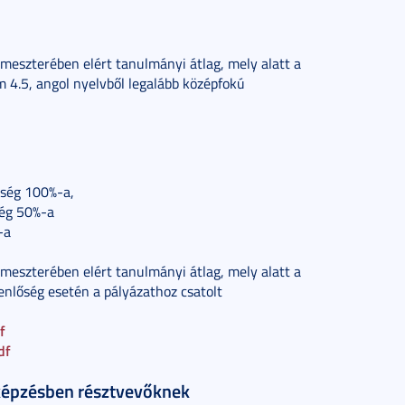
eszterében elért tanulmányi átlag, mely alatt a
 4.5, angol nyelvből legalább középfokú
ltség 100%-a,
ség 50%-a
-a
eszterében elért tanulmányi átlag, mely alatt a
enlőség esetén a pályázathoz csatolt
f
df
rképzésben résztvevőknek