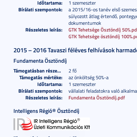
Időtartama:
1 szemeszter
Bírálati szempontok:
a 2015/16-os tanév első szemesz
súlyozott átlag értendő, pontegy
dokumentumok
Részeletes leírás:
GTK Tehetsége Ösztöndíj 50%.pd
GTK Tehetsége ösztöndíj 100%.p
2015 – 2016 Tavaszi féléves felhívások harma
Fundamenta Ösztöndíj
Támogatásban részesülők száma:
2 fő
Támogatás mértéke:
az önköltség 50%-a
Időtartama:
1 szemeszter
Bírálati szempontok:
vállalati feladatokra való alkalm
Részeletes leírás:
Fundamenta Ösztöndíj.pdf
Intelligens Régió® Ösztöndíj