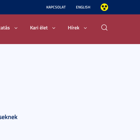
KAPCSOLAT
ENGLISH
tatás
Kari élet
Hírek
eseknek