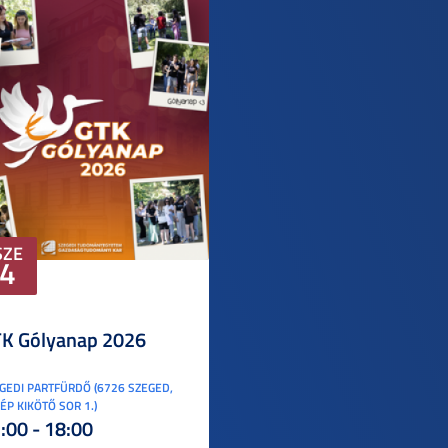
SZE
4
K Gólyanap 2026
GEDI PARTFÜRDŐ (6726 SZEGED,
ÉP KIKÖTŐ SOR 1.)
:00 - 18:00